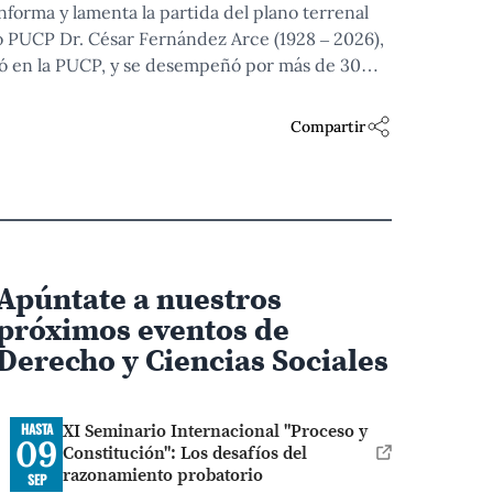
forma y lamenta la partida del plano terrenal
 PUCP Dr. César Fernández Arce (1928 – 2026),
ó en la PUCP, y se desempeñó por más de 30
del Poder Judicial. Su gran legado y
o civil, especialmente en el área de sucesiones
Compartir
Apúntate a nuestros
próximos eventos de
Derecho y Ciencias Sociales
XI Seminario Internacional "Proceso y
HASTA
09
Constitución": Los desafíos del
razonamiento probatorio
SEP