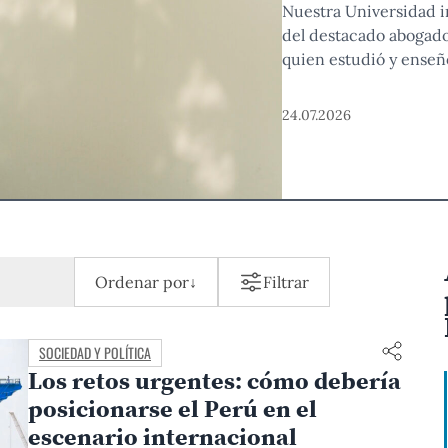
Nuestra Universidad in
del destacado abogado
quien estudió y enseñ
años como magistrado 
contribución al derech
24.07.2026
Ordenar por
↓
Filtrar
SOCIEDAD Y POLÍTICA
Los retos urgentes: cómo debería
posicionarse el Perú en el
escenario internacional