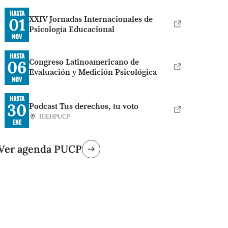
HASTA
XXIV Jornadas Internacionales de
01
Psicología Educacional
NOV
HASTA
Congreso Latinoamericano de
06
Evaluación y Medición Psicológica
NOV
HASTA
30
Podcast Tus derechos, tu voto
IDEHPUCP
ENE
Ver agenda PUCP