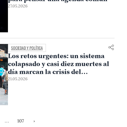
27.05.2026
SOCIEDAD Y POLÍTICA
Los retos urgentes: un sistema
colapsado y casi diez muertes al
día marcan la crisis del
transporte
21.05.2026
…
107
›