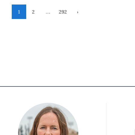
1
2
…
292
›