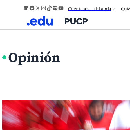
LinkedIn
Facebook
X
Instagram
TikTok
Spotify
YouTube
Cuéntanos tu historia
Qui
Opinión