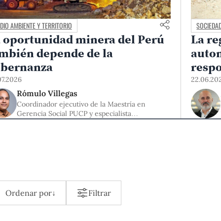
DIO AMBIENTE Y TERRITORIO
SOCIEDAD
 oportunidad minera del Perú
La re
mbién depende de la
auton
obernanza
resp
07.2026
22.06.20
Rómulo Villegas
Coordinador ejecutivo de la Maestría en
Gerencia Social PUCP y especialista
sociopolítico del Centro Wiñaq
Ordenar por
↓
Filtrar