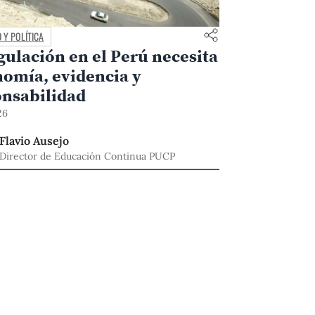
 Y POLÍTICA
gulación en el Perú necesita
omía, evidencia y
onsabilidad
26
Flavio Ausejo
Director de Educación Continua PUCP