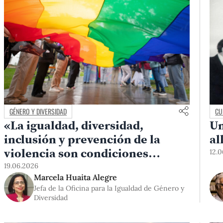
GÉNERO Y DIVERSIDAD
CU
«La igualdad, diversidad,
Un
inclusión y prevención de la
al
violencia son condiciones
12.
necesarias para que todas las
19.06.2026
Marcela Huaita Alegre
personas puedan aprender,
Jefa de la Oficina para la Igualdad de Género y
participar y desarrollarse
Diversidad
plenamente»