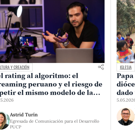
LTURA Y CREACIÓN
IGLESIA
l rating al algoritmo: el
Papa 
reaming peruano y el riesgo de
dióce
petir el mismo modelo de la
dado 
levisión
05.2026
5.05.202
Astrid Turín
Egresada de Comunicación para el Desarrollo
PUCP