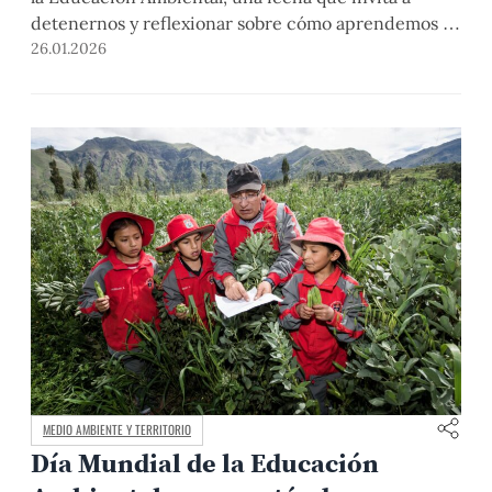
detenernos y reflexionar sobre cómo aprendemos a
relacionarnos con la naturaleza y con el territorio
26.01.2026
que habitamos. En un territorio como el Perú,
reconocido como uno de los 10 países más
biodiversos del planeta, esta reflexión cobra […]
MEDIO AMBIENTE Y TERRITORIO
Día Mundial de la Educación