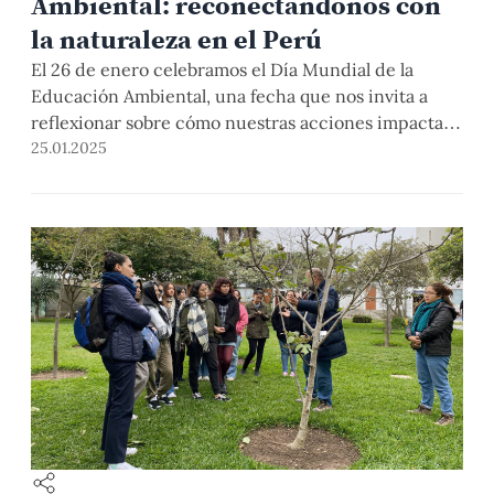
Ambiental: reconectándonos con
la naturaleza en el Perú
El 26 de enero celebramos el Día Mundial de la
Educación Ambiental, una fecha que nos invita a
reflexionar sobre cómo nuestras acciones impactan
en el entorno y cómo podemos actuar de manera
25.01.2025
responsable para protegerlo. En el Perú, un país con
una riqueza natural y cultural invaluable, los desafíos
y las oportunidades en educación […]