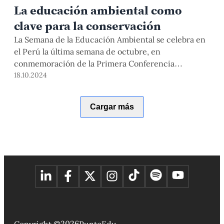
La educación ambiental como
clave para la conservación
La Semana de la Educación Ambiental se celebra en
el Perú la última semana de octubre, en
conmemoración de la Primera Conferencia
Intergubernamental sobre Educación Ambiental
18.10.2024
para el Desarrollo Sostenible, realizada en 1977, en
Georgia. Esta fecha nos invita a reflexionar sobre el
Cargar más
rol de la educación en la formación de ciudadanos
conscientes y comprometidos […]
2026
Copyright ©
PuntoEdu.