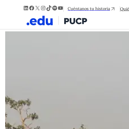
LinkedIn
Facebook
X
Instagram
TikTok
Spotify
YouTube
Cuéntanos tu historia
Qui