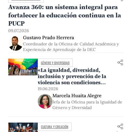
Avanza 360: un sistema integral para
fortalecer la educación continua en la
PUCP
09.07.2026
Gustavo Prado Herrera
Coordinador de la Oficina de Calidad Académica y
Experiencia de Aprendizaje de la DEC
GÉNERO Y DIVERSIDAD
«La igualdad, diversidad,
inclusión y prevención de la
violencia son condiciones
necesarias para que todas las
19.06.2026
personas puedan aprender,
Marcela Huaita Alegre
participar y desarrollarse
Jefa de la Oficina para la Igualdad de
plenamente»
Género y Diversidad
CULTURA Y CREACIÓN