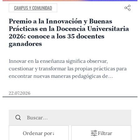
CAMPUS Y COMUNIDAD
Premio a la Innovación y Buenas
Prácticas en la Docencia Universitaria
2026: conoce a los 35 docentes
ganadores
Innovar en la enseñanza significa observar,
cuestionar y transformar las propias prácticas para
encontrar nuevas maneras pedagógicas de
acompañar y potenciar el aprendizaje de los
estudiantes. Con esa mirada, el Premio a la
22.07.2026
Innovación y Buenas Prácticas en la Docencia
Universitaria reconoció en esta edición a 35
profesores PUCP que participaron en 22
experiencias: 13
Ordenar por
↓
Filtrar