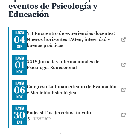
eventos de Psicología y
Educación
VII Encuentro de experiencias docentes:
HASTA
04
Nuevos horizontes IAGen, integridad y
buenas prácticas
SEP
HASTA
XXIV Jornadas Internacionales de
01
Psicología Educacional
NOV
HASTA
Congreso Latinoamericano de Evaluación
06
y Medición Psicológica
NOV
HASTA
30
Podcast Tus derechos, tu voto
IDEHPUCP
ENE