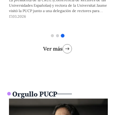
Universidades Españolas) y rectora de la Universitat Jaume I
visitó la PUCP junto a una delegación de rectores para
fortalecer la colaboración universitaria entre España y Perú.
17.03.2026
Ver más
Orgullo PUCP