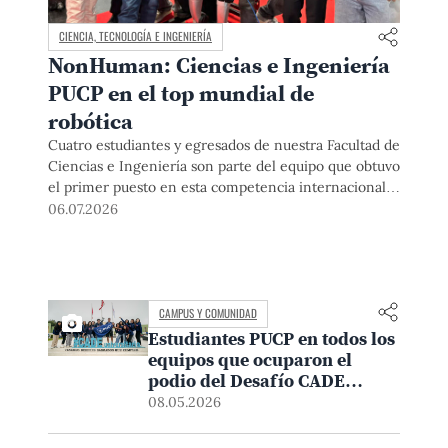
CIENCIA, TECNOLOGÍA E INGENIERÍA
NonHuman: Ciencias e Ingeniería
PUCP en el top mundial de
robótica
Cuatro estudiantes y egresados de nuestra Facultad de
Ciencias e Ingeniería son parte del equipo que obtuvo
el primer puesto en esta competencia internacional.
Durante su destacada participación desarrollaron
06.07.2026
soluciones en robótica humanoide en un entorno
internacional de alta exigencia, donde la
colaboración, la experimentación y el intercambio
académico fueron tan determinantes como el
desempeño técnico.
CAMPUS Y COMUNIDAD
Estudiantes PUCP en todos los
equipos que ocuparon el
podio del Desafío CADE
Universitario
08.05.2026