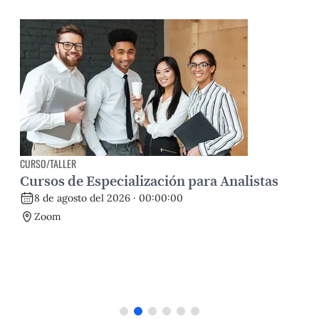
CURSO/TALLER
E
Cursos de Especialización para Analistas
E
m
8 de agosto del 2026 · 00:00:00
d
Zoom