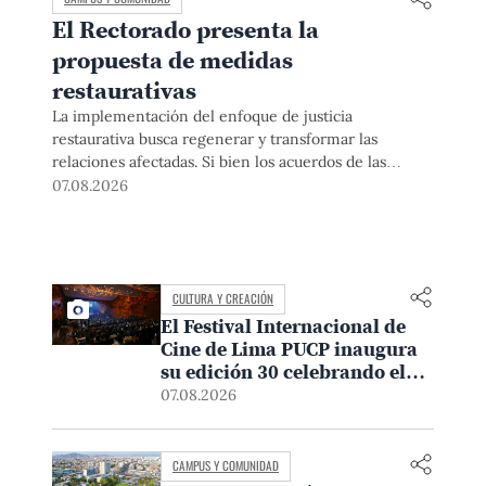
El Rectorado presenta la
propuesta de medidas
restaurativas
La implementación del enfoque de justicia
restaurativa busca regenerar y transformar las
relaciones afectadas. Si bien los acuerdos de las
medidas restaurativas podrían ser considerados por
07.08.2026
las instancias disciplinarias, este proceso no
reemplaza sus procedimientos.
CULTURA Y CREACIÓN
El Festival Internacional de
Cine de Lima PUCP inaugura
su edición 30 celebrando el
poder del encuentro
07.08.2026
CAMPUS Y COMUNIDAD