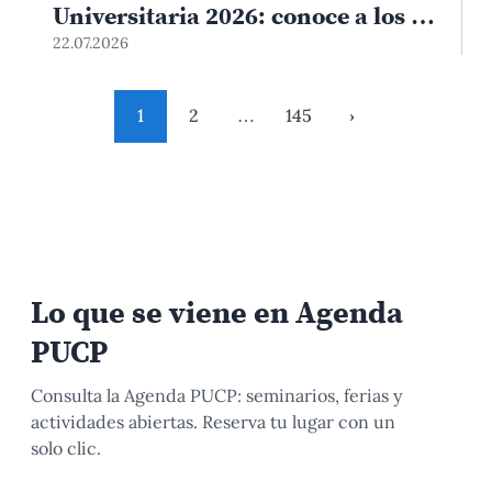
Universitaria 2026: conoce a los 35
docentes ganadores
22.07.2026
1
2
…
145
›
Lo que se viene en Agenda
PUCP
Consulta la Agenda PUCP: seminarios, ferias y
actividades abiertas. Reserva tu lugar con un
solo clic.