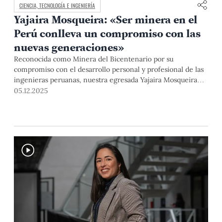
CIENCIA, TECNOLOGÍA E INGENIERÍA
Yajaira Mosqueira: «Ser minera en el
Perú conlleva un compromiso con las
nuevas generaciones»
Reconocida como Minera del Bicentenario por su
compromiso con el desarrollo personal y profesional de las
ingenieras peruanas, nuestra egresada Yajaira Mosqueira
lidera proyectos de transformación de las operaciones de
05.12.2025
Antamina, donde es ingeniera senior de Crecimiento Mina.