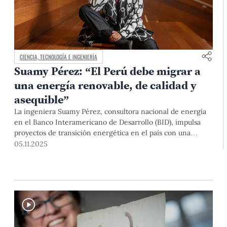
CIENCIA, TECNOLOGÍA E INGENIERÍA
Suamy Pérez: “El Perú debe migrar a
una energía renovable, de calidad y
asequible”
La ingeniera Suamy Pérez, consultora nacional de energía
en el Banco Interamericano de Desarrollo (BID), impulsa
proyectos de transición energética en el país con una
mirada técnica, social y humana. Con una beca Chevening,
05.11.2025
nuestra egresada se especializa en la Universidad de
Aberdeen (Escocia) sobre seguridad energética en tiempos
de crisis climática.