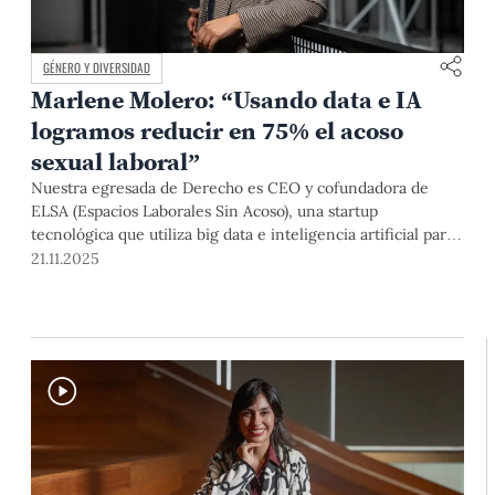
GÉNERO Y DIVERSIDAD
Marlene Molero: “Usando data e IA
logramos reducir en 75% el acoso
sexual laboral”
Nuestra egresada de Derecho es CEO y cofundadora de
ELSA (Espacios Laborales Sin Acoso), una startup
tecnológica que utiliza big data e inteligencia artificial para
prevenir el acoso sexual en el trabajo. Su metodología,
21.11.2025
aplicada en 90 organizaciones de 9 países, busca ahora la
mejora de los canales de denuncias.