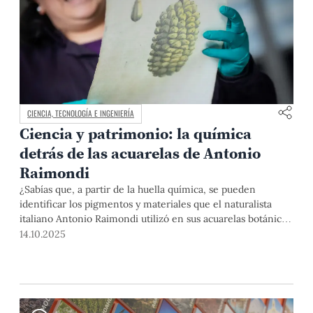
CIENCIA, TECNOLOGÍA E INGENIERÍA
Ciencia y patrimonio: la química
detrás de las acuarelas de Antonio
Raimondi
¿Sabías que, a partir de la huella química, se pueden
identificar los pigmentos y materiales que el naturalista
italiano Antonio Raimondi utilizó en sus acuarelas botánicas
en el siglo XIX? Las investigadoras Patricia Gonzales, Betty
14.10.2025
Galarreta y Sara Córdova del Grupo de Análisis de
Materiales de Patrimonio Cultural, realizaron este estudio
que puede ayudar a la conservación de la historia natural del
Perú.