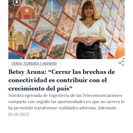
CIENCIA, TECNOLOGÍA E INGENIERÍA
Betsy Arana: “Cerrar las brechas de
conectividad es contribuir con el
crecimiento del país”
Nuestra egresada de Ingeniería de las Telecomunicaciones
comparte con orgullo las oportunidades en que su carrera le
ha permitido transformar realidades adversas, liderando
proyectos de conectividad. Como directora comercial B2B
02.10.2025
de WOW Empresas, destaca cómo la tecnología se
convierte en un motor de progreso real.