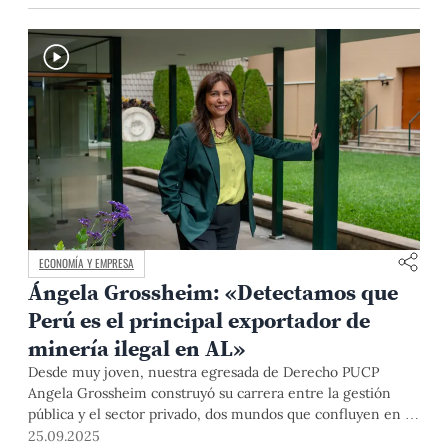
ECONOMÍA Y EMPRESA
Ángela Grossheim: «Detectamos que
Perú es el principal exportador de
minería ilegal en AL»
Desde muy joven, nuestra egresada de Derecho PUCP
Angela Grossheim construyó su carrera entre la gestión
pública y el sector privado, dos mundos que confluyen en la
Sociedad Nacional de Minería, Petróleo y Energía (SNMPE),
25.09.2025