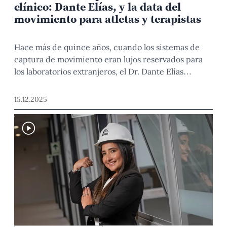
clínico: Dante Elías, y la data del
movimiento para atletas y terapistas
Hace más de quince años, cuando los sistemas de
captura de movimiento eran lujos reservados para
los laboratorios extranjeros, el Dr. Dante Elías
decidió acercar la ingeniería PUCP al movimiento
humano. Descubrió que un paso, un salto o incluso
15.12.2025
una caída pueden convertirse en datos que ayudan
a rehabilitar, entrenar o entender lo que le […]