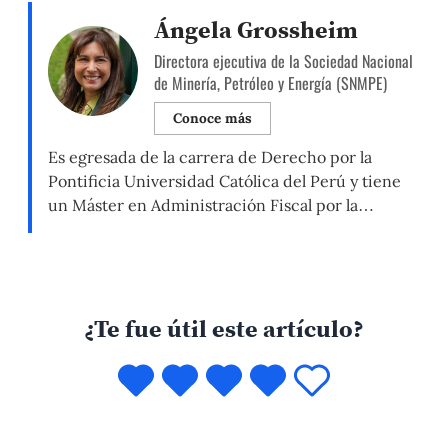
Ángela Grossheim
Directora ejecutiva de la Sociedad Nacional
de Minería, Petróleo y Energía (SNMPE)
Conoce más
Es egresada de la carrera de Derecho por la
Pontificia Universidad Católica del Perú y tiene
un Máster en Administración Fiscal por la
Universidad de la Sorbona. Fue ministra de
Energía y Minas el 2018, y viceministra de Energía
el 2017. Anteriormente, se desempeñó como
secretaria general del Ministerio de Economía y
¿Te fue útil este artículo?
Finanzas (MEF), entre […]