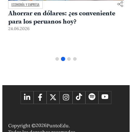
ECONOMÍA Y EMPRESA
José Carlos Dextre Flores recibe la
distinción de profesor emérito de la
PUCP
23.06.2026
2026
Copyright ©
PuntoEdu.