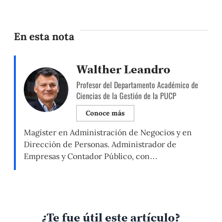
En esta nota
Walther Leandro
Profesor del Departamento Académico de
Ciencias de la Gestión de la PUCP
Conoce más
Magíster en Administración de Negocios y en
Dirección de Personas. Administrador de
Empresas y Contador Público, con
especialización en Administración y Finanzas en
Alemania, diplomado en Competencias Directivas
y Coach certificado internacionalmente. Es
profesor en la PUCP en las áreas de Finanzas,
¿Te fue útil este artículo?
Recursos Humanos, Estrategias Empresariales y