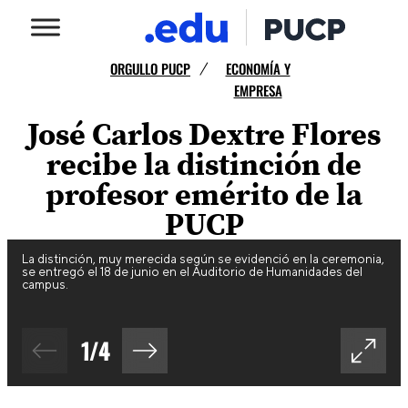
ORGULLO PUCP
ECONOMÍA Y
/
EMPRESA
José Carlos Dextre Flores
recibe la distinción de
profesor emérito de la
PUCP
La distinción, muy merecida según se evidenció en la ceremonia,
se entregó el 18 de junio en el Auditorio de Humanidades del
campus.
1
/
4