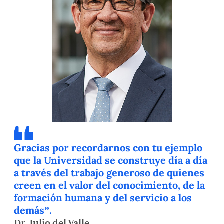
Gracias por recordarnos con tu ejemplo
que la Universidad se construye día a día
a través del trabajo generoso de quienes
creen en el valor del conocimiento, de la
formación humana y del servicio a los
demás”.
Dr. Julio del Valle