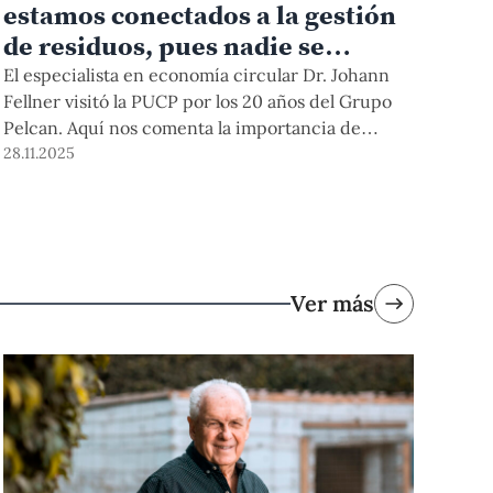
estamos conectados a la gestión
de residuos, pues nadie se
escapa de generar basura»
El especialista en economía circular Dr. Johann
Fellner visitó la PUCP por los 20 años del Grupo
Pelcan. Aquí nos comenta la importancia de
realizar una gestión de residuos adaptada a cada
28.11.2025
realidad, el rol que pueden cumplir los
ciudadanos y los desafíos de los países ante el
cambio climático.
Ver más