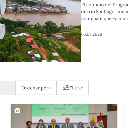
El anuncio del Progra
del río Santiago, con
un debate que va much
alejadas. En un territo
cualquier intervenció
05.08.2026
decisiones,
Ordenar por
↓
Filtrar