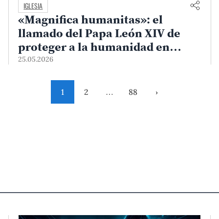
IGLESIA
«Magnifica humanitas»: el
llamado del Papa León XIV de
proteger a la humanidad en
tiempos de IA
25.05.2026
1
2
…
88
›