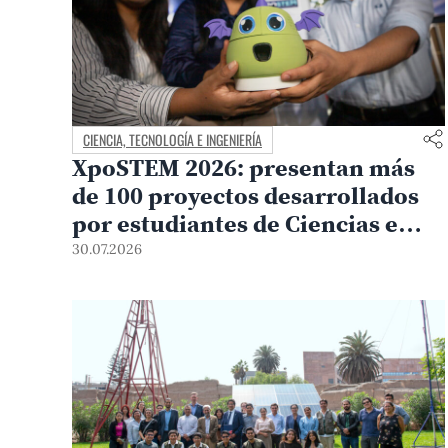
CIENCIA, TECNOLOGÍA E INGENIERÍA
XpoSTEM 2026: presentan más
de 100 proyectos desarrollados
por estudiantes de Ciencias e
Ingeniería PUCP orientados a
30.07.2026
atender necesidades del país