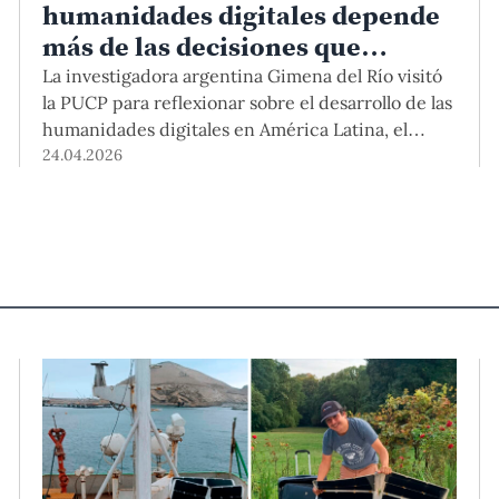
humanidades digitales depende
más de las decisiones que
tomemos que de la tecnología en
La investigadora argentina Gimena del Río visitó
sí misma”
la PUCP para reflexionar sobre el desarrollo de las
humanidades digitales en América Latina, el
acceso abierto y los desafíos de la integridad
24.04.2026
académica en la era de la inteligencia artificial.