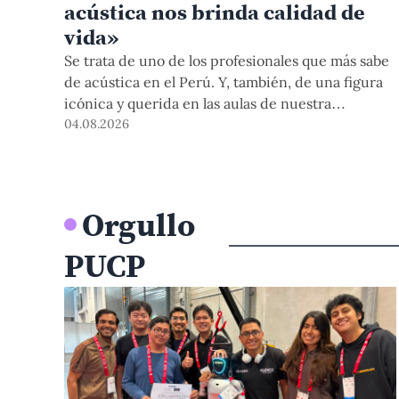
acústica nos brinda calidad de
vida»
Se trata de uno de los profesionales que más sabe
de acústica en el Perú. Y, también, de una figura
icónica y querida en las aulas de nuestra
Universidad. Conversamos con el jefe del
04.08.2026
Departamento de Ciencias sobre el estrecho
vínculo que ha sostenido con el sonido en su vida,
pero, además, sobre el rol de este en el día a día,
los retos de la acústica arquitectónica, el
Orgullo
potencial de la arqueoacústica en el país y la
contaminación sonora en la capital. Todo a
PUCP
propósito del XIV Congreso Iberoamericano de
Acústica a realizarse por primera vez en Lima.