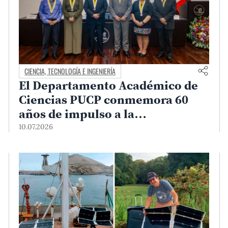
CIENCIA, TECNOLOGÍA E INGENIERÍA
El Departamento Académico de
Ciencias PUCP conmemora 60
años de impulso a la
investigación y la formación
10.07.2026
científica