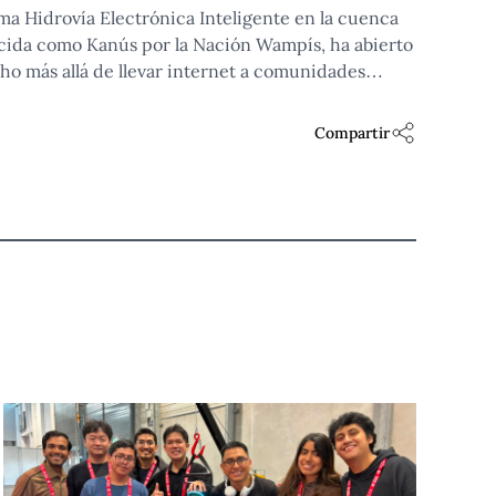
ma Hidrovía Electrónica Inteligente en la cuenca
ocida como Kanús por la Nación Wampís, ha abierto
o más allá de llevar internet a comunidades
rio donde el río es ruta, alimento y sustento,
n genera preguntas sobre quién toma las
Compartir