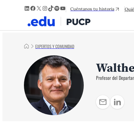
LinkedIn
Facebook
X
Instagram
TikTok
Spotify
YouTube
Cuéntanos tu historia
Qui
EXPERTOS Y COMUNIDAD
Walthe
Profesor del Departa