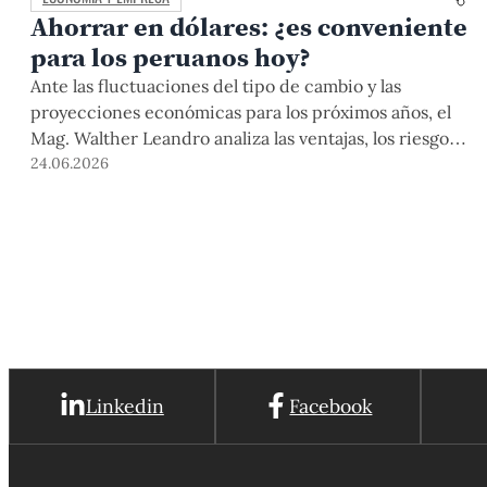
Ahorrar en dólares: ¿es conveniente
para los peruanos hoy?
Ante las fluctuaciones del tipo de cambio y las
proyecciones económicas para los próximos años, el
Mag. Walther Leandro analiza las ventajas, los riesgos
y las situaciones en las que conviene mantener
24.06.2026
ahorros en esa moneda extranjera.
Linkedin
Facebook