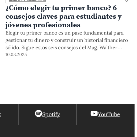
¿Cómo elegir tu primer banco? 6
consejos claves para estudiantes y
jóvenes profesionales
Elegir tu primer banco es un paso fundamental para
gestionar tu dinero y construir un historial financiero
sólido. Sigue estos seis consejos del Mag. Walther
Leandro, profesor del Departamento Académico de
10.03.2025
Ciencias de la Gestión PUCP, y toma decisiones
inteligentes desde el inicio.
k
Spotify
YouTube