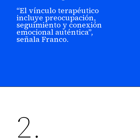
“El vínculo terapéutico
incluye preocupación,
seguimiento y conexión
emocional auténtica”,
señala Franco.
2.