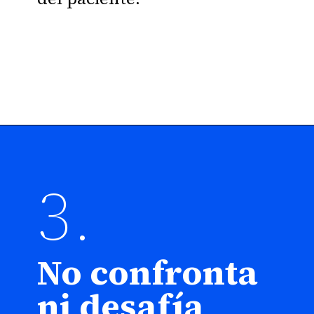
3.
No confronta
ni desafía