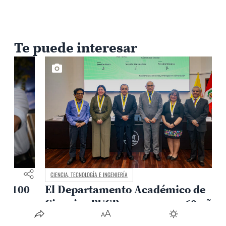
Te puede interesar
CIENCIA, TECNOLOGÍA E INGENIERÍA
El Departamento Académico de
Ciencias PUCP conmemora 60 años de
impulso a la investigación y la
0