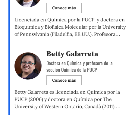
Conoce más
Licenciada en Química por la PUCP, y doctora en
Bioquímica y Biofísica Molecular por la University
of Pennsylvania (Filadelfia, EE.UU.). Profesora
principal del Departamento de Ciencias (Sección
Química) de la PUCP. Su línea de investigación se
Betty Galarreta
centra en la química aplicada al estudio del
Doctora en Química y profesora de la
patrimonio cultural material, en particular de
sección Química de la PUCP
objetos arqueológicos y artísticos.
Conoce más
Betty Galarreta es licenciada en Química por la
PUCP (2006) y doctora en Química por The
University of Western Ontario, Canadá (2011).
Realizó un posdoctorado en el Photonics Center
de Boston University, Estados Unidos (2011–2013).
Actualmente, coordina y participa en proyectos