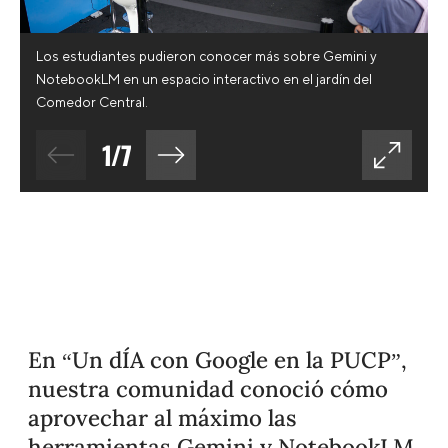
Los estudiantes pudieron conocer más sobre Gemini y
NotebookLM en un espacio interactivo en el jardín del
Comedor Central.
1
/
7
En “Un dÍA con Google en la PUCP”,
nuestra comunidad conoció cómo
aprovechar al máximo las
herramientas Gemini y NotebookLM