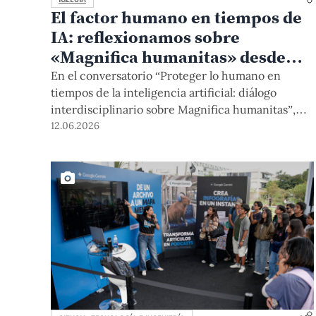
El factor humano en tiempos de
IA: reflexionamos sobre
«Magnifica humanitas» desde
distintas disciplinas
En el conversatorio “Proteger lo humano en
tiempos de la inteligencia artificial: diálogo
interdisciplinario sobre Magnifica humanitas”,
especialistas de diversas carreras PUCP
12.06.2026
intercambiaron pareceres sobre la primera
encíclica del Papa León XIV. El debate resaltó la
importancia de poner la tecnología al servicio de
la dignidad de las personas y el progreso de la
sociedad.