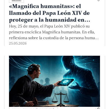
«Magnifica humanitas»: el
llamado del Papa León XIV de
proteger a la humanidad en
tiempos de IA
Hoy, 25 de mayo, el Papa León XIV publicó su
primera encíclica Magnifica humanitas. En ella,
reflexiona sobre la custodia de la persona humana
en el tiempo de la inteligencia artificial y hace un
25.05.2026
llamado a abordar los retos que plantea.
Profesores del Departamento Académico de
Teología PUCP dan sus primeras impresiones
sobre este documento que promueve la
construcción del bien común y la defensa de la
dignidad de las personas.