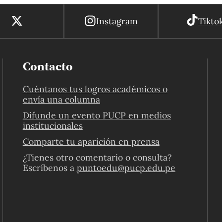
Instagram
Tikto
Contacto
Cuéntanos tus logros académicos o
envía una columna
Difunde un evento PUCP en medios
institucionales
Comparte tu aparición en prensa
¿Tienes otro comentario o consulta?
Escríbenos a
puntoedu@pucp.edu.pe