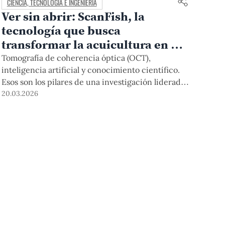
CIENCIA, TECNOLOGÍA E INGENIERÍA
Ver sin abrir: ScanFish, la
tecnología que busca
transformar la acuicultura en el
Perú
Tomografía de coherencia óptica (OCT),
inteligencia artificial y conocimiento científico.
Esos son los pilares de una investigación liderada
por la PUCP que permitirá observar el interior de
20.03.2026
los tejidos de los peces sin necesidad de abrirlos
ni dañarlos, condición que contribuirá a mejorar
la reproducción de peces amazónicos.