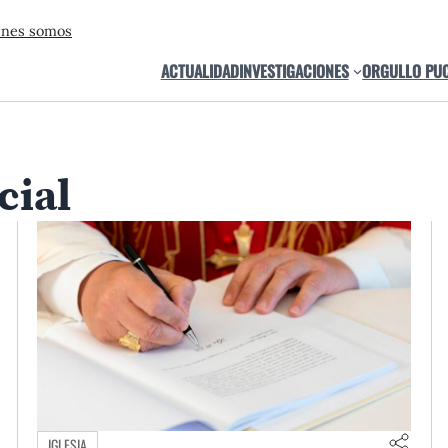
énes somos
ACTUALIDAD
INVESTIGACIONES
ORGULLO PU
cial
IGLESIA