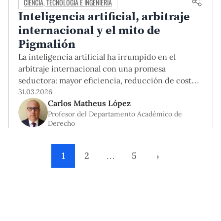
CIENCIA, TECNOLOGÍA E INGENIERÍA
Inteligencia artificial, arbitraje
internacional y el mito de
Pigmalión
La inteligencia artificial ha irrumpido en el
arbitraje internacional con una promesa
seductora: mayor eficiencia, reducción de costos
y decisiones potencialmente más informadas. Sin
31.03.2026
Carlos Matheus López
embargo, como suele ocurrir con las tecnologías
Profesor del Departamento Académico de
transformadoras, su verdadero valor no radica en
Derecho
lo que puede hacer, sino en cómo —y hasta que
límite— debe utilizarse. El primer punto es
1
2
…
5
›