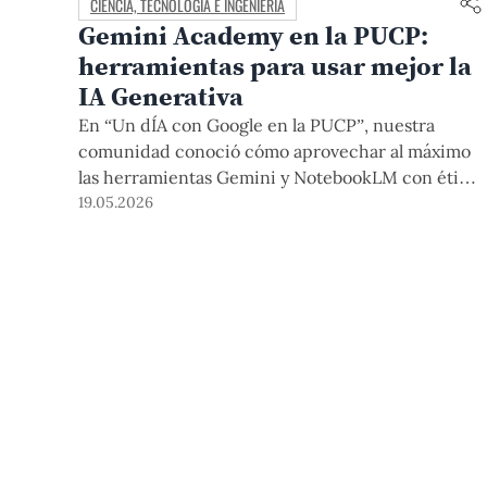
CIENCIA, TECNOLOGÍA E INGENIERÍA
Gemini Academy en la PUCP:
herramientas para usar mejor la
IA Generativa
En “Un dÍA con Google en la PUCP”, nuestra
comunidad conoció cómo aprovechar al máximo
las herramientas Gemini y NotebookLM con ética,
responsabilidad y propósito. De esta manera,
19.05.2026
nuestra Universidad se convirtió en la primera
sede sudamericana del Google Gemini Latam
Tour.