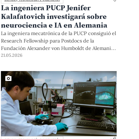
La ingeniera PUCP Jenifer
Kalafatovich investigará sobre
neurociencia e IA en Alemania
La ingeniera mecatrónica de la PUCP consiguió el
Research Fellowship para Postdocs de la
Fundación Alexander von Humboldt de Alemania,
uno de los programas de investigación más
21.05.2026
prestigiosos del mundo. Ahí, potenciará su
investigación que une IA, ingeniería y medicina
para explorar el desarrollo cerebral desde etapas
prenatales.