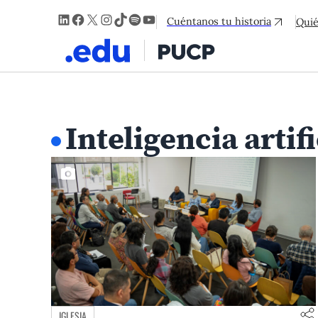
LinkedIn
Facebook
X
Instagram
TikTok
Spotify
YouTube
Cuéntanos tu historia
Qui
Inteligencia artifi
IGLESIA