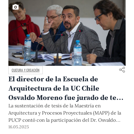
CULTURA Y CREACIÓN
El director de la Escuela de
Arquitectura de la UC Chile
Osvaldo Moreno fue jurado de tesis
de posgrado PUCP y docente
La sustentación de tesis de la Maestría en
Arquitectura y Procesos Proyectuales (MAPP) de la
invitado
PUCP contó con la participación del Dr. Osvaldo
Moreno, director de la Escuela de Arquitectura de la
16.05.2025