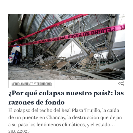
Pontificia Universidad Católica de Chile, como
jurado y docente invitado. Su presencia aportó una
perspectiva regional e internacional que enriqueció
el análisis de los trabajos presentados.
MEDIO AMBIENTE Y TERRITORIO
¿Por qué colapsa nuestro país?: las
razones de fondo
El colapso del techo del Real Plaza Trujillo, la caída
de un puente en Chancay, la destrucción que dejan
a su paso los fenómenos climáticos, y el estado
lamentable de colegios y centros de salud no son
28.02.2025