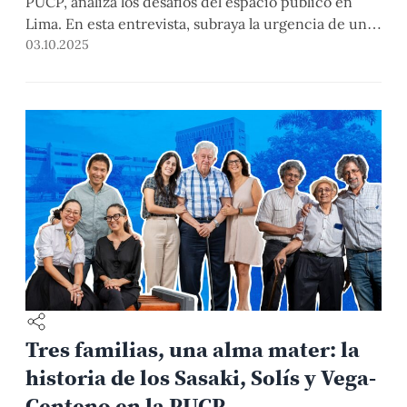
PUCP, analiza los desafíos del espacio público en
Lima. En esta entrevista, subraya la urgencia de una
gestión metropolitana integrada, inversiones de
03.10.2025
calidad, y una ciudadanía que recupere las calles
como escenario de encuentro y democracia.
Tres familias, una alma mater: la
historia de los Sasaki, Solís y Vega-
Centeno en la PUCP