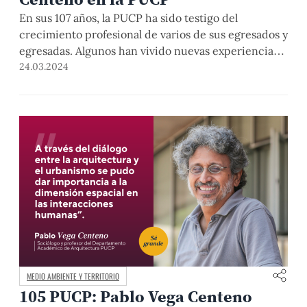
En sus 107 años, la PUCP ha sido testigo del
crecimiento profesional de varios de sus egresados y
egresadas. Algunos han vivido nuevas experiencias
fuera del país y de la Universidad, pero han
24.03.2024
regresado a su alma mater para contribuir, con su
experiencia y conocimiento, a la formación de las
nuevas generaciones. Entre ellos destacan los
miembros de las familias Solís, Vega-Centeno y
Sasaki, quienes comparten un profundo amor por
esta casa de estudios.
MEDIO AMBIENTE Y TERRITORIO
105 PUCP: Pablo Vega Centeno