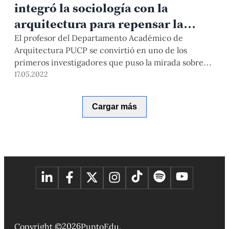
integró la sociología con la
arquitectura para repensar la
ciudad
El profesor del Departamento Académico de
Arquitectura PUCP se convirtió en uno de los
primeros investigadores que puso la mirada sobre
las interacciones humanas en los espacios
17.05.2022
construidos.
Cargar más
2026
Copyright ©
PuntoEdu.