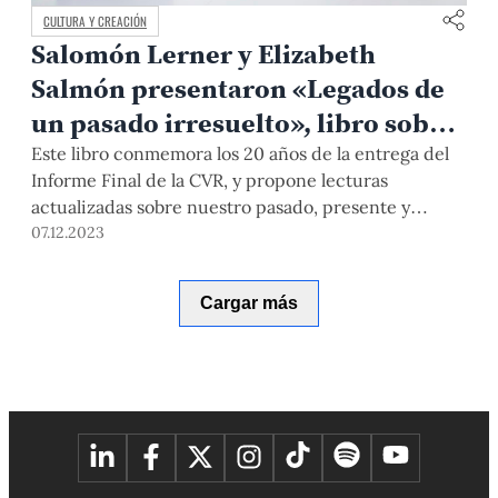
CULTURA Y CREACIÓN
Salomón Lerner y Elizabeth
Salmón presentaron «Legados de
un pasado irresuelto», libro sobre
el informe final de la CVR
Este libro conmemora los 20 años de la entrega del
Informe Final de la CVR, y propone lecturas
publicado por el IDEHPUCP
actualizadas sobre nuestro pasado, presente y
futuro. Además, plantea explicaciones y rutas para
07.12.2023
salir de la crisis social y política que vivimos en la
actualidad. El Dr. Salomón Lerner y la Dra. Elizabeth
Cargar más
Salmón, ambos a cargo de coordinar la publicación,
ahondan aquí en el sentido de estos artículos.