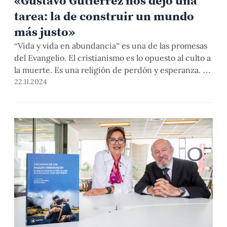
«Gustavo Gutiérrez nos dejó una
tarea: la de construir un mundo
más justo»
“Vida y vida en abundancia” es una de las promesas
del Evangelio. El cristianismo es lo opuesto al culto a
la muerte. Es una religión de perdón y esperanza. El
catolicismo es universal porque proclama una idea
22.11.2024
que inspira a los pueblos de toda la Tierra: que la
humanidad es una sola, que la fe […]