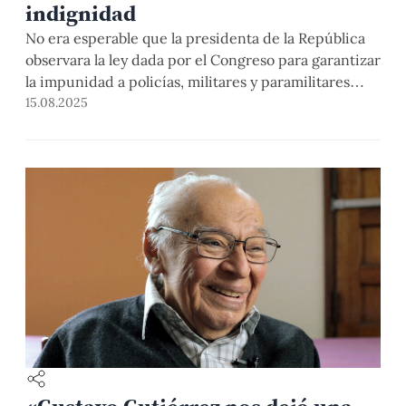
indignidad
No era esperable que la presidenta de la República
observara la ley dada por el Congreso para garantizar
la impunidad a policías, militares y paramilitares
ante las violaciones de derechos humanos y
15.08.2025
crímenes de lesa humanidad cometidos entre 1980 y
2000. Su ejecutoria como jefa de Estado no permite
esperar de ella gestos democráticos, humanitarios
[…]