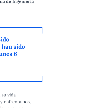
mia de Ingeniería
sido
a han sido
lunes 6
 su vida
oy enfrentamos,