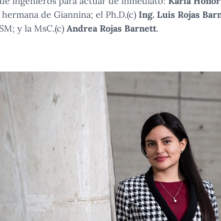
 de ingenieros para actuar de inmediato:
Karla Honor
hermana de Giannina; el Ph.D.(c)
Ing. Luis Rojas Bar
M; y la MsC.(c)
Andrea Rojas Barnett
.