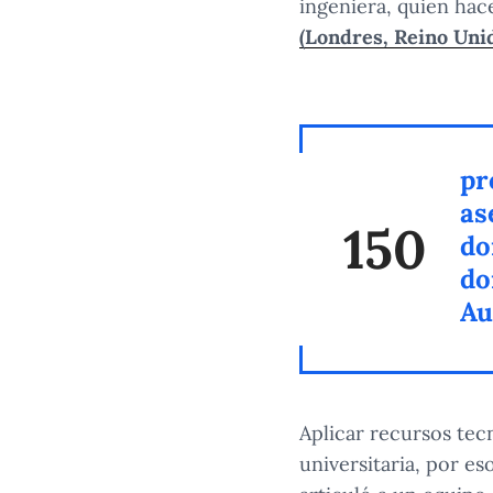
ingeniera, quien ha
(Londres, Reino Uni
pr
as
150
do
do
Au
Aplicar recursos tec
universitaria, por e