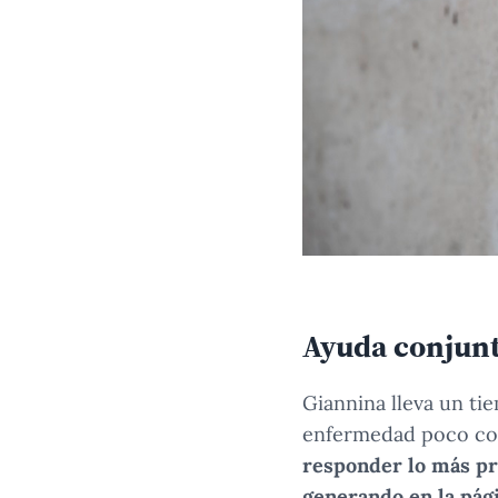
Ayuda conjun
Giannina lleva un ti
enfermedad poco con
responder lo más pro
generando en la pág