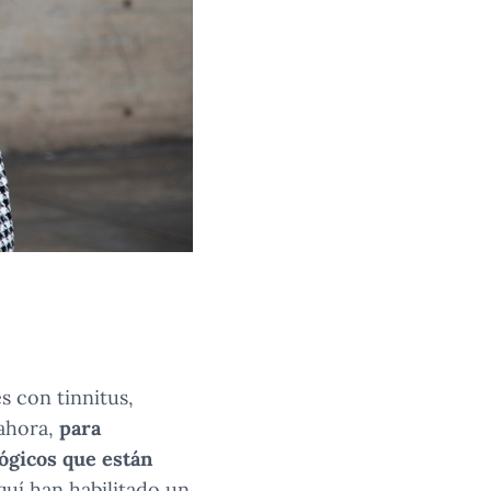
s con tinnitus,
 ahora,
para
lógicos que están
Aquí han habilitado un