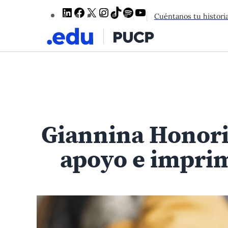
LinkedIn
Facebook
X
Instagram
TikTok
Spotify
YouTube
Cuéntanos tu histori
Giannina Honorio
apoyo e imprim