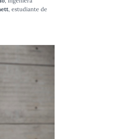
io
, ingeniera
nett
, estudiante de