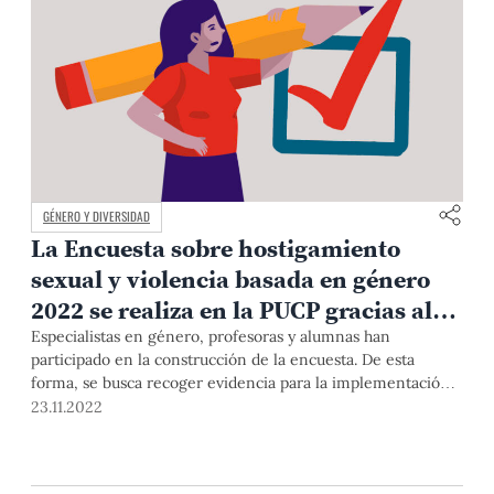
GÉNERO Y DIVERSIDAD
La Encuesta sobre hostigamiento
sexual y violencia basada en género
2022 se realiza en la PUCP gracias al
trabajo colaborativo
Especialistas en género, profesoras y alumnas han
participado en la construcción de la encuesta. De esta
forma, se busca recoger evidencia para la implementación y
mejora de medidas de prevención frente al hostigamiento
23.11.2022
sexual y la violencia basada en género en la PUCP.