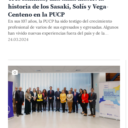
historia de los Sasaki, Solís y Vega-
Centeno en la PUCP
En sus 107 años, la PUCP ha sido testigo del crecimiento
profesional de varios de sus egresados y egresadas. Algunos
han vivido nuevas experiencias fuera del país y de la
Universidad, pero han regresado a su alma mater para
24.03.2024
contribuir, con su experiencia y conocimiento, a la
formación de las nuevas generaciones. Entre ellos destacan
los miembros de las familias Solís, Vega-Centeno y Sasaki,
quienes comparten un profundo amor por esta casa de
estudios.