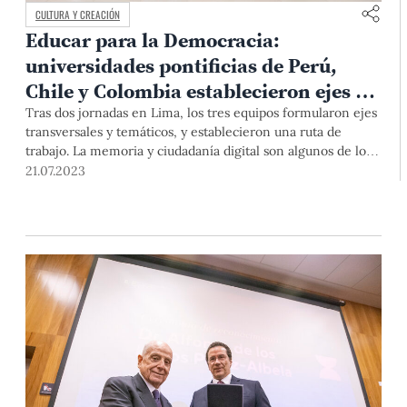
CULTURA Y CREACIÓN
Educar para la Democracia:
universidades pontificias de Perú,
Chile y Colombia establecieron ejes de
trabajo para diálogo permanente
Tras dos jornadas en Lima, los tres equipos formularon ejes
transversales y temáticos, y establecieron una ruta de
trabajo. La memoria y ciudadanía digital son algunos de los
aspectos claves a desarrollar a futuro.
21.07.2023