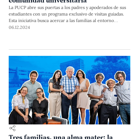
comunidad universitaria
La PUCP abre sus puertas a los padres y apoderados de sus
estudiantes con un programa exclusivo de visitas guiadas.
Esta iniciativa busca acercar a las familias al entorno
universitario, permitiéndoles conocer de cerca los espacios
06.12.2024
que forman parte de la experiencia académica de sus hijos.
Tres familias, una alma mater: la