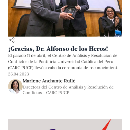
¡Gracias, Dr. Alfonso de los Heros!
El pasado 11 de abril, el Centro de Análisis y Resolución de
Conflictos de la Pontificia Universidad Católica del Perú
(CARC PUCP) llevó a cabo la ceremonia de reconocimiento
al Dr. Alfonso de los Heros Pérez-Albela, quien durante 21
26.04.2023
años ininterrumpidos ha formado parte, ad honorem, de la
Marlene Anchante Rullé
Corte de Arbitraje de nuestra institución en
Directora del Centro de Análisis y Resolución de
Conflictos – CARC PUCP