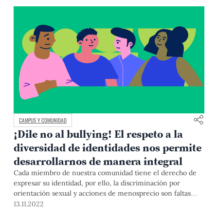
CAMPUS Y COMUNIDAD
¡Dile no al bullying! El respeto a la
diversidad de identidades nos permite
desarrollarnos de manera integral
Cada miembro de nuestra comunidad tiene el derecho de
expresar su identidad, por ello, la discriminación por
orientación sexual y acciones de menosprecio son faltas
graves en la PUCP. Aquí te explicamos la importancia de la
13.11.2022
tolerancia en nuestra comunidad universitaria.