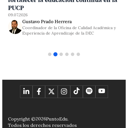
0
PUCP
09.07.2026
Gustavo Prado Herrera
Coordinador de la Oficina de Calidad Académica y
Experiencia de Aprendizaje de la DEC
2026
Copyright ©
PuntoEdu.
Todos los derechos reservados