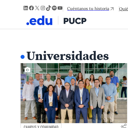
LinkedIn
Facebook
X
Instagram
TikTok
Spotify
YouTube
Cuéntanos tu historia
Qui
Universidades
CAMPUS Y COMUNIDAD