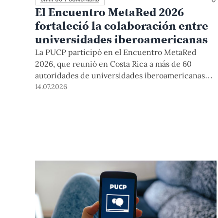
El Encuentro MetaRed 2026
fortaleció la colaboración entre
universidades iberoamericanas
La PUCP participó en el Encuentro MetaRed
2026, que reunió en Costa Rica a más de 60
autoridades de universidades iberoamericanas
para fortalecer la colaboración en transformación
14.07.2026
digital, emprendimiento y sostenibilidad.