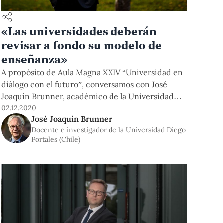
«Las universidades deberán
revisar a fondo su modelo de
enseñanza»
A propósito de Aula Magna XXIV “Universidad en
diálogo con el futuro”, conversamos con José
Joaquín Brunner, académico de la Universidad
Diego Portales de Chile, y director de la Cátedra
02.12.2020
José Joaquín Brunner
Unesco de Sistemas y Políticas Comparadas de
Docente e investigador de la Universidad Diego
Educación Superior.
Portales (Chile)