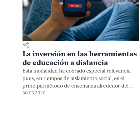
La inversión en las herramientas
de educación a distancia
Esta modalidad ha cobrado especial relevancia
pues, en tiempos de aislamiento social, es el
principal método de enseñanza alrededor del
mundo. Pero ¿conocemos realmente la inversión
30.03.2020
necesaria para las implementaciones didácticas y
tecnológicas?