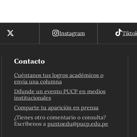
Instagram
Tikto
Contacto
Cuéntanos tus logros académicos o
envía una columna
Difunde un evento PUCP en medios
institucionales
Comparte tu aparición en prensa
¿Tienes otro comentario o consulta?
Escríbenos a
puntoedu@pucp.edu.pe