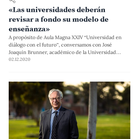
«Las universidades deberán
revisar a fondo su modelo de
enseñanza»
A propósito de Aula Magna XXIV “Universidad en
diálogo con el futuro”, conversamos con José
Joaquín Brunner, académico de la Universidad
Diego Portales de Chile, y director de la Cátedra
02.12.2020
Unesco de Sistemas y Políticas Comparadas de
Educación Superior.