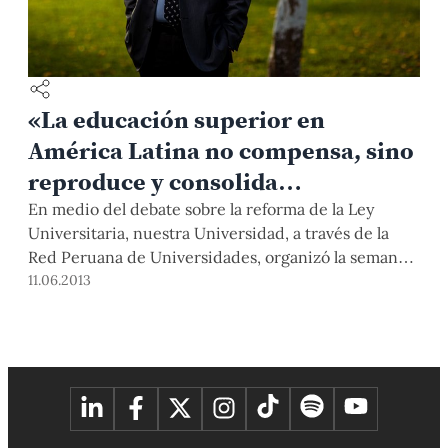
«La educación superior en
América Latina no compensa, sino
reproduce y consolida
desigualdades»
En medio del debate sobre la reforma de la Ley
Universitaria, nuestra Universidad, a través de la
Red Peruana de Universidades, organizó la semana
pasada el foro internacional “Desafíos de la
11.06.2013
educación universitaria en el Perú”. Uno de los
invitados extranjeros fue el Dr. José Joaquín
Brunner, destacado sociólogo y consultor
internacional en temas de políticas educativas,
quien sostiene que los esfuerzos el Estado deben
enfocarse en la educación básica y no en la superior.