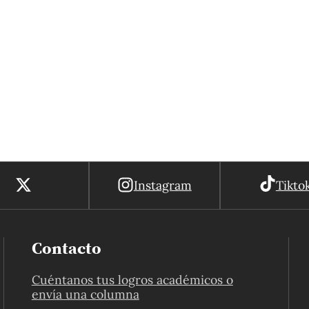
Instagram
Tikto
Contacto
Cuéntanos tus logros académicos o
envía una columna