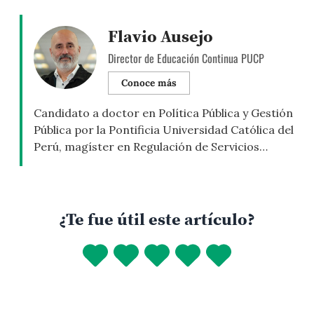
Flavio Ausejo
Director de Educación Continua PUCP
Conoce más
Candidato a doctor en Política Pública y Gestión
Pública por la Pontificia Universidad Católica del
Perú, magíster en Regulación de Servicios
Públicos por la London School of Economics y
en Política Pública en América Latina por la
Universidad de Oxford, licenciado en Economía
por la PUCP. Ha sido miembro del Consejo
¿Te fue útil este artículo?
Directivo de la Superintendencia […]