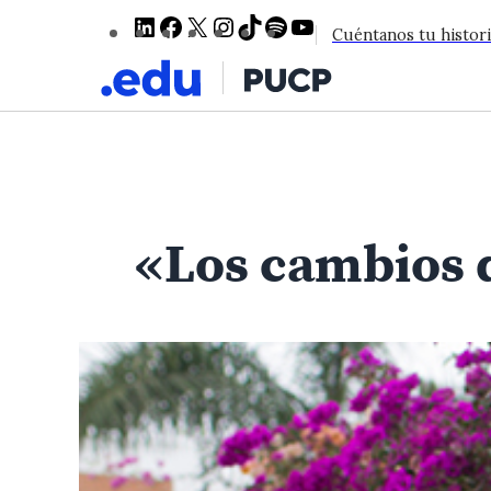
LinkedIn
Facebook
X
Instagram
TikTok
Spotify
YouTube
Cuéntanos tu histori
«Los cambios de