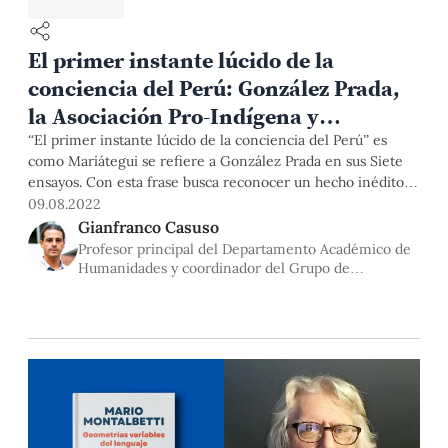
El primer instante lúcido de la
conciencia del Perú: González Prada,
la Asociación Pro-Indígena y
Mariátegui
“El primer instante lúcido de la conciencia del Perú” es
como Mariátegui se refiere a González Prada en sus Siete
ensayos. Con esta frase busca reconocer un hecho inédito a
inicios del siglo XX: por primera vez un intelectual
09.08.2022
reclamaba agencia y autonomía para aquel “proletariado”
Gianfranco Casuso
nacional como protagonista de su propia emancipación, la
Profesor principal del Departamento Académico de
cual,
Humanidades y coordinador del Grupo de
Investigación sobre Teoría Crítica de la PUCP