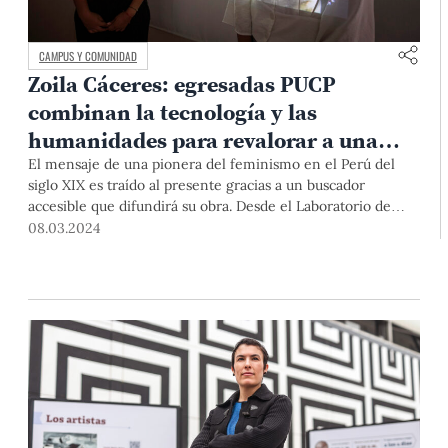
CAMPUS Y COMUNIDAD
Zoila Cáceres: egresadas PUCP
combinan la tecnología y las
humanidades para revalorar a una
precursora del feminismo en el Perú
El mensaje de una pionera del feminismo en el Perú del
siglo XIX es traído al presente gracias a un buscador
accesible que difundirá su obra. Desde el Laboratorio de
Humanidades Digitales (HLAB), nuestras egresadas Dina
08.03.2024
Soledad, arqueóloga, y Mariana Reyes, historiadora, siguen
desarrollando este proyecto que otorga el valor que merece
a la reconocida escritora, política y activista.