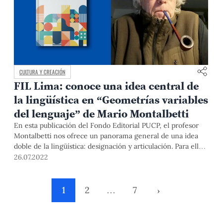
CULTURA Y CREACIÓN
FIL Lima: conoce una idea central de
la lingüística en “Geometrías variables
del lenguaje” de Mario Montalbetti
En esta publicación del Fondo Editorial PUCP, el profesor
Montalbetti nos ofrece un panorama general de una idea
doble de la lingüística: designación y articulación. Para ello,
recoge los planteamientos de grandes pensadores, como
26.07.2022
Platón, Aristóteles, Saussure, Lacan y Chomsky, y los explica
de una manera simplificada y entendible. El libro, dirigido a
estudiantes universitarios, se presentará este viernes 29 de
1
2
…
7
›
julio a las 6 p.m. en la FIL Lima.