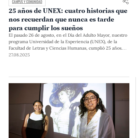
CAMPUS Y COMUNIDAD
25 años de UNEX: cuatro historias que
nos recuerdan que nunca es tarde
para cumplir los sueños
El pasado 26 de agosto, en el Día del Adulto Mayor, nuestro
programa Universidad de la Experiencia (UNEX), de la
Facultad de Letras y Ciencias Humanas, cumplió 25 años.
Conoce las historias de cuatro estudiantes que demuestran
27.08.2025
que siempre se puede seguir aprendiendo.