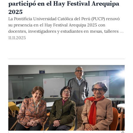
participó en el Hay Festival Arequipa
2025
La Pontificia Universidad Católica del Perú (PUCP) renovó
su presencia en el Hay Festival Arequipa 2025 con
docentes, investigadores y estudiantes en mesas, talleres y
homenajes. La delegación universitaria participó en actos
11.11.2025
dedicados a Mario Vargas Llosa, actividades con estudiantes
del COAR (Colegio de Alto Rendimiento), y en talleres
curatoriales y literarios.