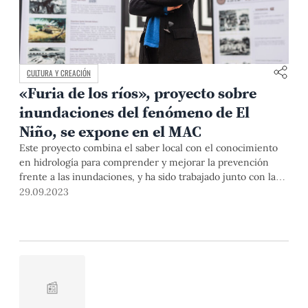
CULTURA Y CREACIÓN
«Furia de los ríos», proyecto sobre
inundaciones del fenómeno de El
Niño, se expone en el MAC
Este proyecto combina el saber local con el conocimiento
en hidrología para comprender y mejorar la prevención
frente a las inundaciones, y ha sido trabajado junto con la
Universidad de Cambridge y la UTEC, con financiamiento
29.09.2023
de la British Academy. Sus principales hallazgos,
recomendaciones e historias plasmadas en ilustraciones se
exhiben actualmente en el Museo de Arte Contemporáneo
de Lima. Aquí, la Dra. Martha Bell, profesora del
Departamento de Humanidades y coinvestigadora principal
del proyecto, nos explica el desarrollo y las principales
📰
conclusiones de la investigación.