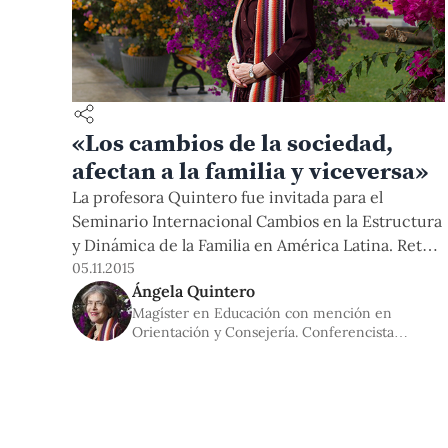
«Los cambios de la sociedad,
afectan a la familia y viceversa»
La profesora Quintero fue invitada para el
Seminario Internacional Cambios en la Estructura
y Dinámica de la Familia en América Latina. Retos
para la intervención profesional, organizado por
05.11.2015
Ángela Quintero
la Especialidad de Trabajo Social de la Facultad de
Magíster en Educación con mención en
Letras y Ciencias Humanas.
Orientación y Consejería. Conferencista
internacional, investigadora, profesora visitante
en pregrado y posgrado, asesora y consultora.