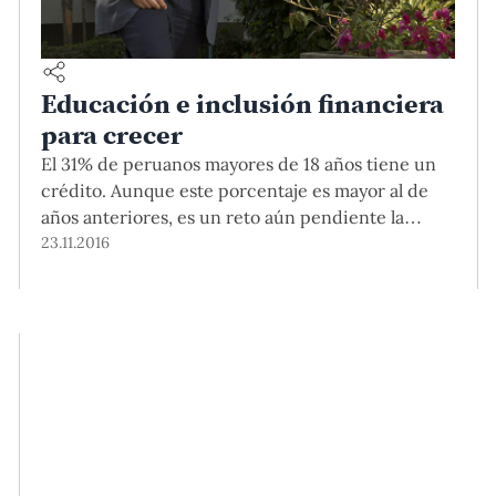
Educación e inclusión financiera
para crecer
El 31% de peruanos mayores de 18 años tiene un
crédito. Aunque este porcentaje es mayor al de
años anteriores, es un reto aún pendiente la
inclusión de casi el 70% de la población al sistema
23.11.2016
financiero. José Auad, economista y gerente
general de la Institución Financiera de Desarrollo
CRECER visitó la universidad para compartir su
experiencia en inclusión y educación financiera
en Bolivia.