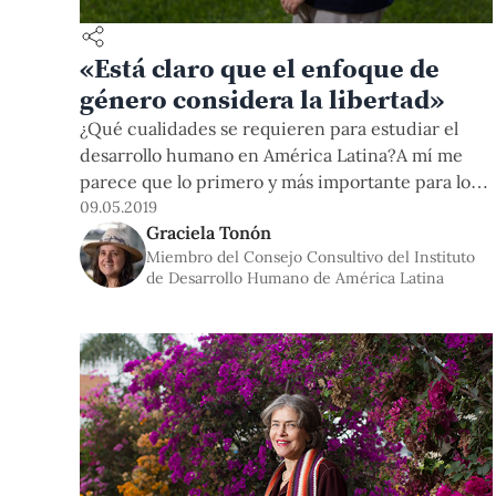
«Está claro que el enfoque de
género considera la libertad»
¿Qué cualidades se requieren para estudiar el
desarrollo humano en América Latina?A mí me
parece que lo primero y más importante para los
profesionales que se dedican al desarrollo
09.05.2019
Graciela Tonón
humano, ya sea como investigadores, docentes o
Miembro del Consejo Consultivo del Instituto
que están en la actividad cotidiana o en el
de Desarrollo Humano de América Latina
circuito de generación de políticas públicas, es
tener en claro que