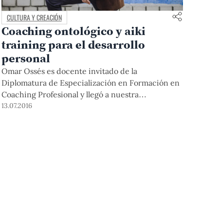
CULTURA Y CREACIÓN
Coaching ontológico y aiki
training para el desarrollo
personal
Omar Ossés es docente invitado de la
Diplomatura de Especialización en Formación en
Coaching Profesional y llegó a nuestra
Universidad este 7 de julio para participar en el II
13.07.2016
Encuentro de Egresados de la Diplomatura de
Coaching "Aportes del Coaching Ontológico al
Desarrollo de las Personas y las Organizaciones.
Reflexiones desde la experiencia de formación de
coaches profesionales en la PUCP", e impartir un
taller de coaching para equipos de alto
rendimiento y aiki training.