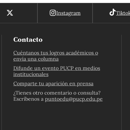
Instagram
Tikto
Contacto
Cuéntanos tus logros académicos o
envía una columna
Difunde un evento PUCP en medios
institucionales
Comparte tu aparición en prensa
¿Tienes otro comentario o consulta?
Escríbenos a
puntoedu@pucp.edu.pe