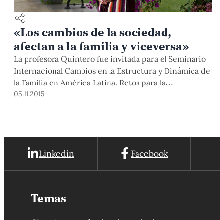
«Los cambios de la sociedad,
afectan a la familia y viceversa»
La profesora Quintero fue invitada para el Seminario
Internacional Cambios en la Estructura y Dinámica de
la Familia en América Latina. Retos para la
intervención profesional, organizado por la
05.11.2015
Especialidad de Trabajo Social de la Facultad de
Letras y Ciencias Humanas.
Linkedin
Facebook
Temas