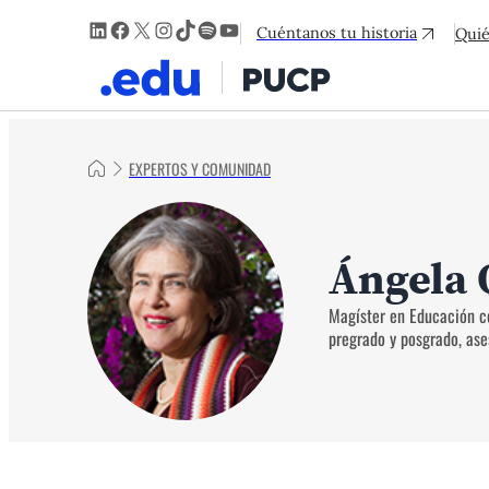
LinkedIn
Facebook
X
Instagram
TikTok
Spotify
YouTube
Cuéntanos tu historia
Qui
EXPERTOS Y COMUNIDAD
Ángela 
Magíster en Educación co
pregrado y posgrado, ase