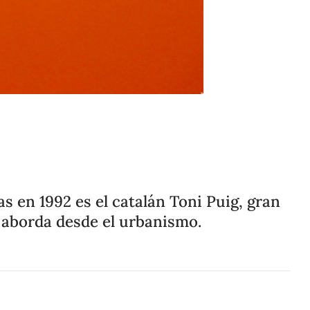
Compartir
Cambiar el tamaño
s en 1992 es el catalán Toni Puig, gran
e aborda desde el urbanismo.