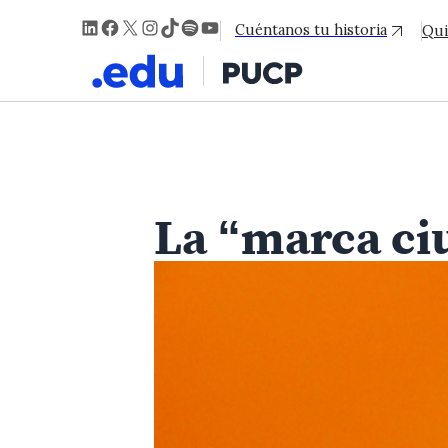
LinkedIn
Facebook
X
Instagram
TikTok
Spotify
YouTube
Cuéntanos tu historia
Qui
La “marca ci