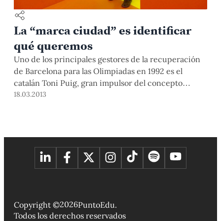
La “marca ciudad” es identificar
qué queremos
Uno de los principales gestores de la recuperación
de Barcelona para las Olimpiadas en 1992 es el
catalán Toni Puig, gran impulsor del concepto
“marca ciudad”. Por lo general, el desarrollo de la
18.03.2013
ciudad se aborda desde el urbanismo.
2026
Copyright ©
PuntoEdu.
Todos los derechos reservados