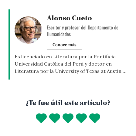
Alonso Cueto
Escritor y profesor del Departamento de
Humanidades
Conoce más
Es licenciado en Literatura por la Pontificia
Universidad Católica del Perú y doctor en
Literatura por la University of Texas at Austin,
donde defendió una tesis sobre Juan Carlos
Onetti. Es profesor principal en la Pontificia
Universidad Católica del Perú y miembro de la
Academia Peruana de la Lengua. Es autor de una
¿Te fue útil este artículo?
decena de […]