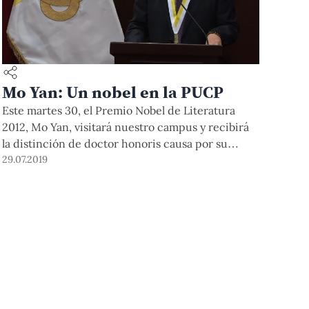
Mo Yan: Un nobel en la PUCP
Este martes 30, el Premio Nobel de Literatura
2012, Mo Yan, visitará nuestro campus y recibirá
la distinción de doctor honoris causa por su
trayectoria literaria. Inscríbete aquí para
29.07.2019
participar.