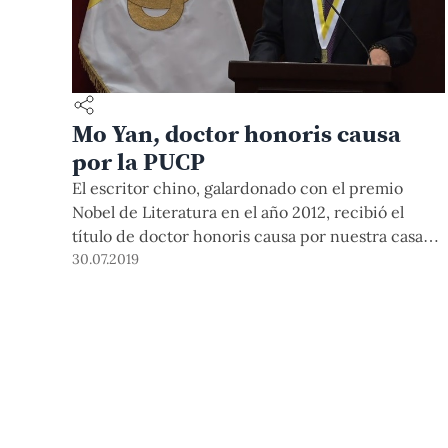
Mo Yan, doctor honoris causa
por la PUCP
El escritor chino, galardonado con el premio
Nobel de Literatura en el año 2012, recibió el
título de doctor honoris causa por nuestra casa
de estudios. La ceremonia se realizó este martes
30.07.2019
30 de julio, en el Auditorio de Humanidades.