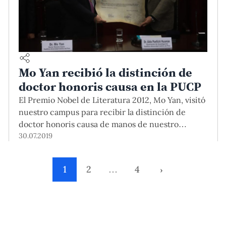
Mo Yan recibió la distinción de
doctor honoris causa en la PUCP
El Premio Nobel de Literatura 2012, Mo Yan, visitó
nuestro campus para recibir la distinción de
doctor honoris causa de manos de nuestro
vicerrector de Investigación, Dr. Aldo Panfichi. En
30.07.2019
el trayecto, los miembros de nuestra comunidad
pudieron interactuar con el escritor, quien firmó
1
2
…
4
›
algunos libros de camino al auditorio.