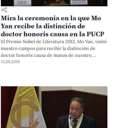
Mira la ceremonia en la que Mo
Yan recibe la distinción de
doctor honoris causa en la PUCP
El Premio Nobel de Literatura 2012, Mo Yan, visitó
nuestro campus para recibir la distinción de
doctor honoris causa de manos de nuestro
vicerrector de Investigación, Dr. Aldo Panfichi. En
13.08.2019
el trayecto, los miembros de nuestra comunidad
pudieron interactuar con el escritor, quien firmó
algunos libros de camino al auditorio. Este evento
fue parte de las actividades culturales
organizadas por nuestra Universidad y el Fondo
Editorial en el marco de la Feria Internacional del
Libro de Lima.