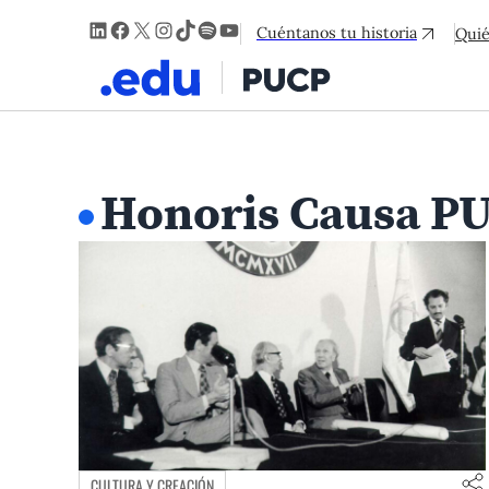
LinkedIn
Facebook
X
Instagram
TikTok
Spotify
YouTube
Cuéntanos tu historia
Qui
Honoris Causa P
CULTURA Y CREACIÓN