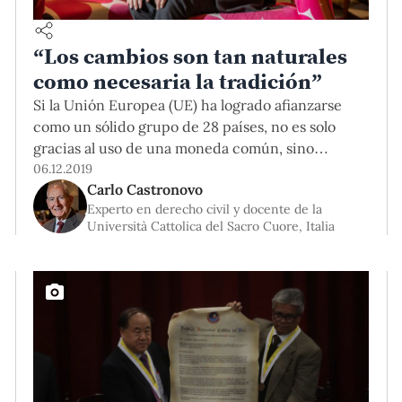
“Los cambios son tan naturales
como necesaria la tradición”
Si la Unión Europea (UE) ha logrado afianzarse
como un sólido grupo de 28 países, no es solo
gracias al uso de una moneda común, sino
también a un modelo compartido de la práctica
06.12.2019
Carlo Castronovo
jurídica civil. En ese campo, el Dr. Castronovo ha
Experto en derecho civil y docente de la
realizado grandes contribuciones desde la
Università Cattolica del Sacro Cuore, Italia
academia por los que, la semana pasada, recibió el
título de doctor honoris causa por parte de
nuestra Universidad.