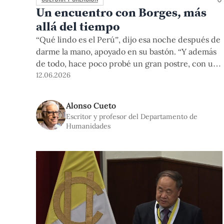
Un encuentro con Borges, más
allá del tiempo
“Qué lindo es el Perú”, dijo esa noche después de
darme la mano, apoyado en su bastón. “Y además
de todo, hace poco probé un gran postre, con un
título muy apropiado, suspiro a la limeña”, agregó.
12.06.2026
Había entrado a la reunión con una sonrisa
perdida, dirigida desde su ceguera a todos los
Alonso Cueto
que lo
Escritor y profesor del Departamento de
Humanidades