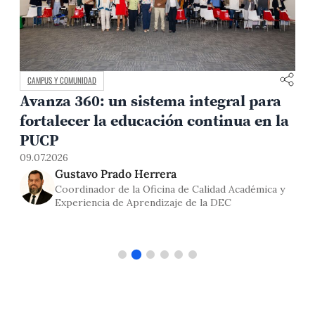
MEDIO AMBIENTE Y TERRITORIO
La oportunidad minera del Perú
ra
también depende de la gobernanza
 la
03.07.2026
Rómulo Villegas
ca y
Coordinador ejecutivo de la Maestría en Gerencia
Social PUCP y especialista sociopolítico del
Centro Wiñaq