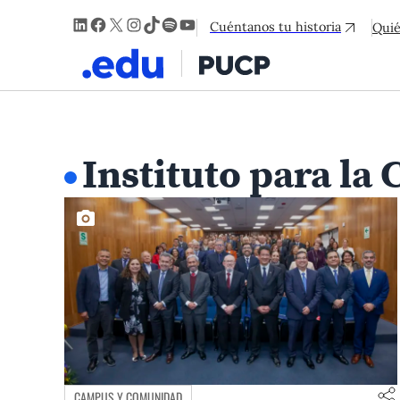
LinkedIn
Facebook
X
Instagram
TikTok
Spotify
YouTube
Cuéntanos tu historia
Qui
Instituto para la 
CAMPUS Y COMUNIDAD