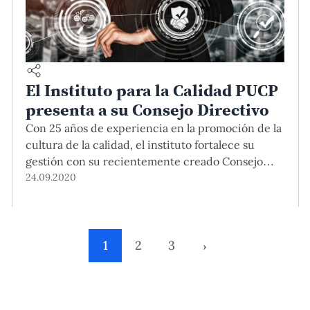
El Instituto para la Calidad PUCP
presenta a su Consejo Directivo
Con 25 años de experiencia en la promoción de la
cultura de la calidad, el instituto fortalece su
gestión con su recientemente creado Consejo
Directivo, conformado por docentes y egresados
24.09.2020
de nuestra casa de estudios.
1
2
3
›