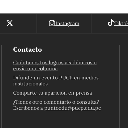
Instagram
Tikto
Contacto
Cuéntanos tus logros académicos o
envía una columna
Difunde un evento PUCP en medios
institucionales
Comparte tu aparición en prensa
¿Tienes otro comentario o consulta?
Escríbenos a
puntoedu@pucp.edu.pe