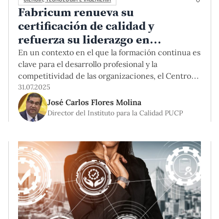
Fabricum renueva su
certificación de calidad y
refuerza su liderazgo en
formación continua
En un contexto en el que la formación continua es
universitaria
clave para el desarrollo profesional y la
competitividad de las organizaciones, el Centro
de Vinculación de Ingeniería de la Pontificia
31.07.2025
Universidad Católica del Perú (PUCP), conocido
José Carlos Flores Molina
como Fabricum, ha renovado recientemente su
Director del Instituto para la Calidad PUCP
certificación ISO 9001, reafirmando así su
compromiso con la excelencia en la gestión
educativa