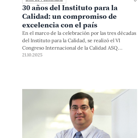
30 años del Instituto para la
Calidad: un compromiso de
excelencia con el país
En el marco de la celebración por las tres décadas
del Instituto para la Calidad, se realizó el VI
Congreso Internacional de la Calidad ASQ
Latinoamérica–PUCP. El encuentro reunió a
21.10.2025
expertos y autoridades para reflexionar sobre la
excelencia, innovación y sostenibilidad en la
gestión organizacional; y se resaltaron los logros
alcanzados en estos años, reafirmándose el
compromiso de seguir impulsando la calidad en el
Perú y la región.