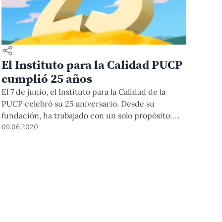
El Instituto para la Calidad PUCP
cumplió 25 años
El 7 de junio, el Instituto para la Calidad de la
PUCP celebró su 25 aniversario. Desde su
fundación, ha trabajado con un solo propósito:
desarrollar la cultura de la calidad en los diversos
09.06.2020
sectores de la sociedad, a través de la educación,
la investigación aplicada, la consultoría y la
auditoría.