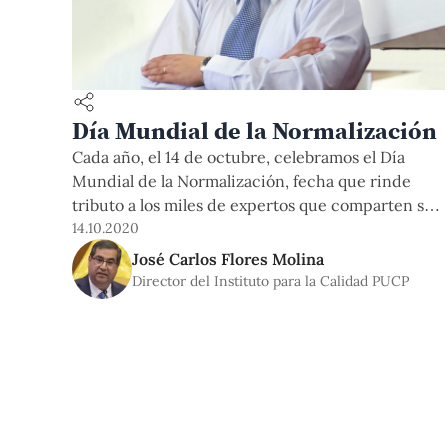
Día Mundial de la Normalización
Cada año, el 14 de octubre, celebramos el Día
Mundial de la Normalización, fecha que rinde
tributo a los miles de expertos que comparten su
conocimiento, experiencias y buenas prácticas
14.10.2020
alrededor del mundo, y que trabajan de forma
José Carlos Flores Molina
colaborativa en el desarrollo de acuerdos técnicos
Director del Instituto para la Calidad PUCP
voluntarios, que luego son publicados como
normas técnicas. Este año,