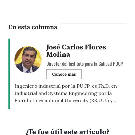
En esta columna
José Carlos Flores
Molina
Director del Instituto para la Calidad PUCP
Conoce más
Ingeniero industrial por la PUCP, es Ph.D. en
Industrial and Systems Engineering por la
Florida International University (EE.UU.) y
Master of Science in Quality Engineering por la
University of Newcastle Upon Tyne (Reino
Unido). Además, cuenta con la certificación
Lean Six Sigma Master Black Belt por TMAC–
¿Te fue útil este artículo?