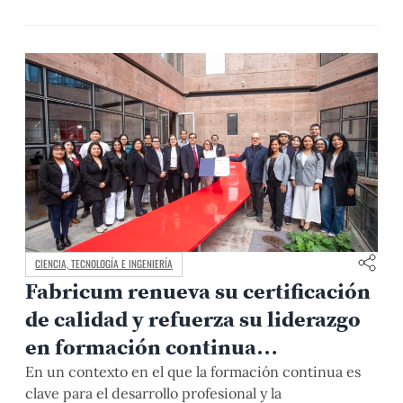
expertos y autoridades para reflexionar sobre la
excelencia, innovación y sostenibilidad en la gestión
organizacional; y se resaltaron los logros alcanzados
en estos años, reafirmándose el compromiso de
seguir impulsando la calidad en el Perú y la región.
CIENCIA, TECNOLOGÍA E INGENIERÍA
Fabricum renueva su certificación
de calidad y refuerza su liderazgo
en formación continua
universitaria
En un contexto en el que la formación continua es
clave para el desarrollo profesional y la