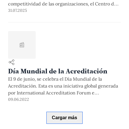
competitividad de las organizaciones, el Centro de
Vinculación de Ingeniería de la Pontificia
31.07.2025
Universidad Católica del Perú (PUCP), conocido
como Fabricum, ha renovado recientemente su
certificación ISO 9001, reafirmando así su
compromiso con la excelencia en la gestión
📰
educativa […]
Día Mundial de la Acreditación
El 9 de junio, se celebra el Día Mundial de la
Acreditación. Esta es una iniciativa global generada
por International Accreditation Forum e
International Laboratory Accreditation Cooperation
09.06.2022
para promover el valor de la acreditación. Este año,
se propone el tema Acreditación: sostenibilidad en
Cargar más
el crecimiento económico y en el medio ambiente.
¿Por qué celebramos este […]