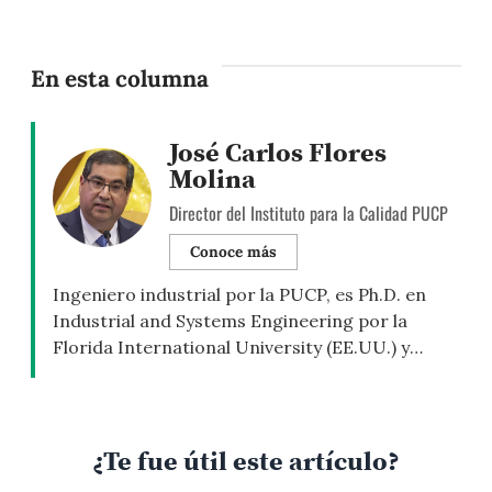
En esta columna
José Carlos Flores
Molina
Director del Instituto para la Calidad PUCP
Conoce más
Ingeniero industrial por la PUCP, es Ph.D. en
Industrial and Systems Engineering por la
Florida International University (EE.UU.) y
Master of Science in Quality Engineering por la
University of Newcastle Upon Tyne (Reino
Unido). Además, cuenta con la certificación
Lean Six Sigma Master Black Belt por TMAC–
¿Te fue útil este artículo?
The University of Texas at Arlington (EE.UU.) y