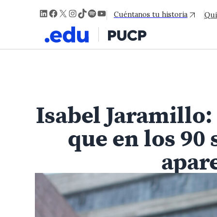
LinkedIn
Facebook
X
Instagram
TikTok
Spotify
YouTube
Cuéntanos tu historia
Qui
Isabel Jaramillo
que en los 90 
apar