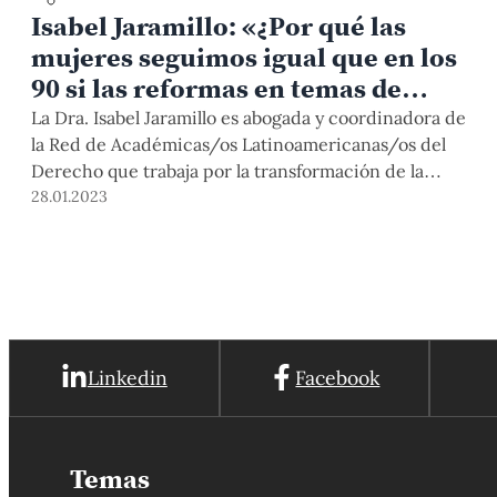
Isabel Jaramillo: «¿Por qué las
mujeres seguimos igual que en los
90 si las reformas en temas de
género, aparentemente, se
La Dra. Isabel Jaramillo es abogada y coordinadora de
aprueban?»
la Red de Académicas/os Latinoamericanas/os del
Derecho que trabaja por la transformación de la
educación legal para la igualdad, y la justicia de
28.01.2023
género y sexualidad. Ella participó como expositora
en 'Siglo XXI: herramientas para la inclusión de la
perspectiva de género en la educación legal en
América Latina', un conversatorio organizado por el
Vicerrectorado Académico y la Oficina para la
Igualdad de Género y Diversidad de la PUCP.
Linkedin
Facebook
Temas