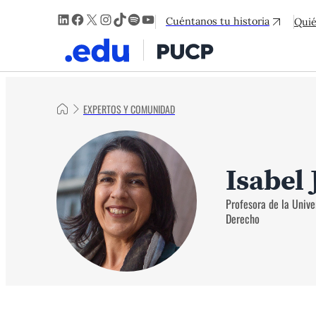
LinkedIn
Facebook
X
Instagram
TikTok
Spotify
YouTube
Cuéntanos tu historia
Qui
EXPERTOS Y COMUNIDAD
Isabel 
Profesora de la Univ
Derecho