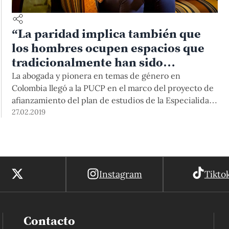
“La paridad implica también que
los hombres ocupen espacios que
tradicionalmente han sido
ocupados por mujeres”
La abogada y pionera en temas de género en
Colombia llegó a la PUCP en el marco del proyecto de
afianzamiento del plan de estudios de la Especialidad
de Derecho. La Dra. Jaramillo vino invitada por la
27.02.2019
Facultad y Departamento de Derecho, y estuvo a
cargo del conversatorio Integración del enfoque de
género en la enseñanza del derecho en América
Latina, que se realizó para incentivar la incorporación
Instagram
Tikto
del enfoque de género en la enseñanza del derecho
en la PUCP.
Contacto