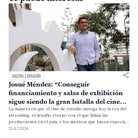
CULTURA Y CREACIÓN
Josué Méndez: “Conseguir
financiamiento y salas de exhibición
sigue siendo la gran batalla del cine
independiente en el Perú”
La manera en que el cine de estudio navega hoy la era del
A
s
streaming, el desafío eterno con el que lidian las
t
producciones en el país, y los motivos que hacen especial
s
las ediciones del Festival Internacional de Cine de Lima
a
21.07.2026
1
PUCP fueron los temas que el reconocido cineasta y
d