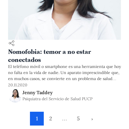
Nomofobia: temor a no estar
conectados
El teléfono móvil o smartphone es una herramienta que hoy
no falta en la vida de nadie. Un aparato imprescindible que,
en muchos casos, se convierte en un problema de salud
grave. El término nomofobia significa “no-mobile-phone
20.11.2020
phobia” o, lo que es lo mismo, la dependencia al teléfono
Jenny Taddey
móvil llevada al extremo. Actualmente, la nomofobia no
Psiquiatra del Servicio de Salud PUCP
está
1
2
…
5
›