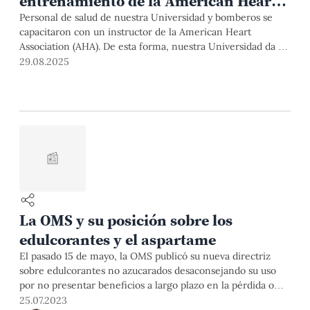
entrenamiento de la American Heart
Association (AHA)
Personal de salud de nuestra Universidad y bomberos se
capacitaron con un instructor de la American Heart
Association (AHA). De esta forma, nuestra Universidad da un
paso clave para convertirse en centro de entrenamiento y
29.08.2025
ofrecer el curso Soporte Vital Básico (BLS), esencial para
salvar vidas ante un paro cardiorrespiratorio.
📰
La OMS y su posición sobre los
edulcorantes y el aspartame
El pasado 15 de mayo, la OMS publicó su nueva directriz
sobre edulcorantes no azucarados desaconsejando su uso
por no presentar beneficios a largo plazo en la pérdida o
control del peso ni en la prevención de enfermedades no
25.07.2023