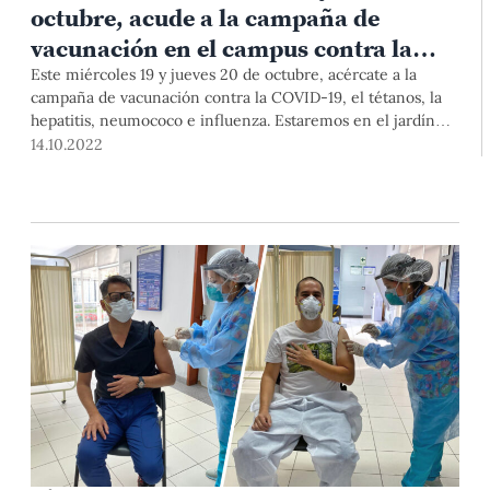
octubre, acude a la campaña de
vacunación en el campus contra la
COVID-19 y otras enfermedades
Este miércoles 19 y jueves 20 de octubre, acércate a la
campaña de vacunación contra la COVID-19, el tétanos, la
hepatitis, neumococo e influenza. Estaremos en el jardín
ubicado frente a la Dirección de Asuntos Estudiantiles, que
14.10.2022
coordina esta campaña con el Ministerio de Salud.