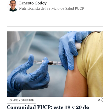
transmisibles (ENT) tanto en adultos como en niños. El
Ernesto Godoy
informe menciona que no hay beneficios demostrados
Nutricionista del Servicio de Salud PUCP
CAMPUS Y COMUNIDAD
Comunidad PUCP: este 19 y 20 de