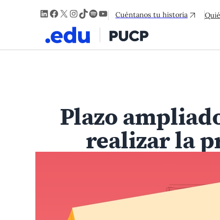
LinkedIn
Facebook
X
Instagram
TikTok
Spotify
YouTube
Cuéntanos tu historia
Qui
Plazo ampliado
realizar la 