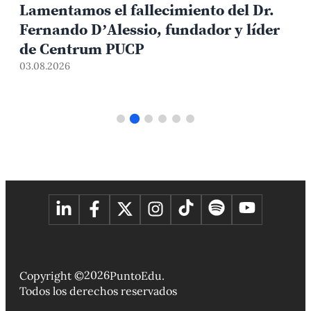
Lamentamos el fallecimiento del Dr.
Fernando D’Alessio, fundador y líder
de Centrum PUCP
03.08.2026
3
2026
Copyright ©
PuntoEdu.
Todos los derechos reservados