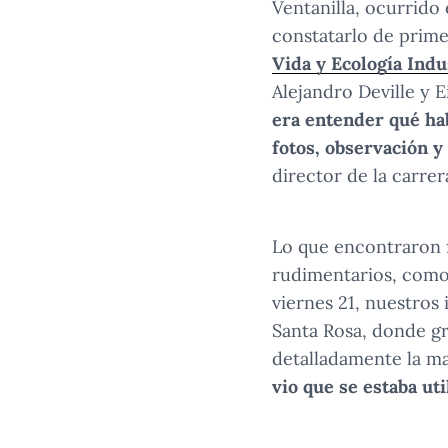
Ventanilla, ocurrido 
constatarlo de prime
Vida y Ecología Indus
Alejandro Deville y 
era entender qué ha
fotos, observación y
director de la carre
Lo que encontraron f
rudimentarios, como
viernes 21, nuestros
Santa Rosa, donde gr
detalladamente la m
vio que se estaba u
En la playa Cavero de Ventanilla nuestr
1
/
7
rudimentaria.