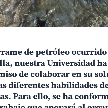
rrame de petróleo ocurrido
lla, nuestra Universidad h
iso de colaborar en su sol
las diferentes habilidades d
tas. Para ello, se ha confo
rabajo que apoyará al orga