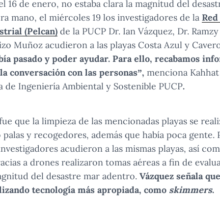
el 16 de enero, no estaba clara la magnitud del desast
ra mano, el miércoles 19 los investigadores de la
Red 
trial (Pelcan)
de la PUCP Dr. Ian Vázquez, Dr. Ramzy
Eizo Muñoz acudieron a las playas Costa Azul y Caver
bía pasado y poder ayudar. Para ello, recabamos in
 la conversación con las personas”,
menciona Kahhat 
ra de Ingeniería Ambiental y Sostenible PUCP
.
ue que la limpieza de las mencionadas playas se real
 palas y recogedores, además que había poca gente. 
 investigadores acudieron a las mismas playas, así co
acias a drones realizaron tomas aéreas a fin de evalu
agnitud del desastre mar adentro.
Vázquez señala que
tilizando tecnología más apropiada, como
skimmers
.
os investigadores observaron que el recojo del crudo se realizab