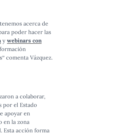
mentaria.
 tenemos acerca de
para poder hacer las
n
y
webinars con
información
tos” comenta Vázquez.
zaron a colaborar,
s por el Estado
de apoyar en
o en la zona
l. Esta acción forma