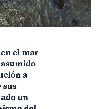
 en el mar
a asumido
ución a
e sus
rmado un
nismo del