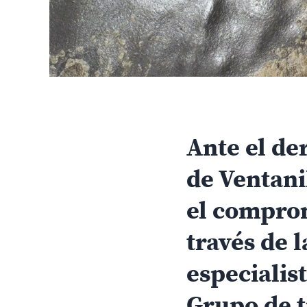
Ante el de
de Ventani
el comprom
través de 
especialis
Grupo de t