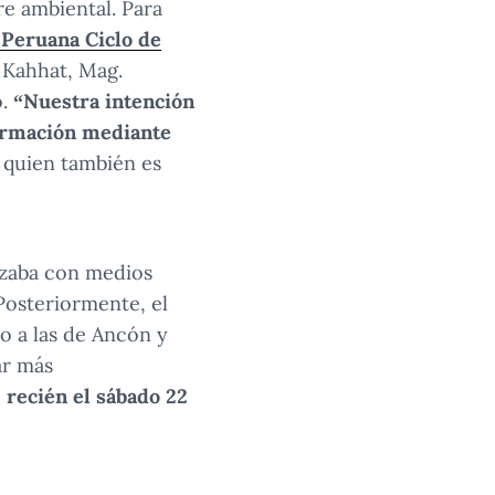
re ambiental. Para
Peruana Ciclo de
 Kahhat, Mag.
o.
“Nuestra intención
formación mediante
quien también es
izaba con medios
Posteriormente, el
mo a las de Ancón y
ar más
 recién el sábado 22
a de manera