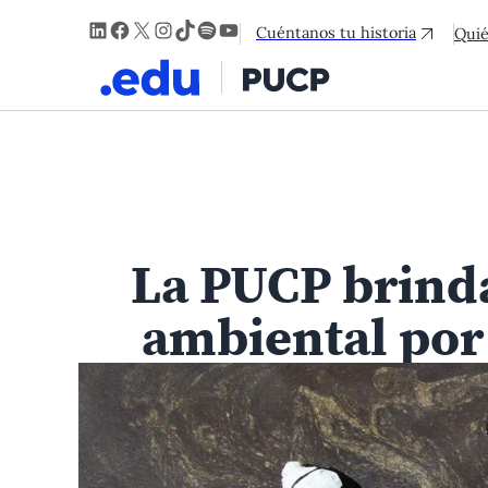
LinkedIn
Facebook
X
Instagram
TikTok
Spotify
YouTube
Cuéntanos tu historia
Qui
La PUCP brinda
ambiental por 