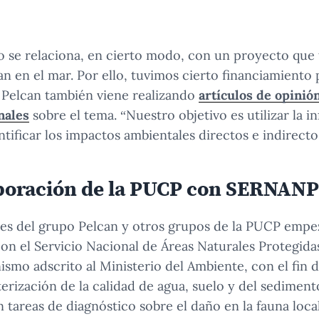
res observaron que el recojo del crudo se realizaba de manera rudi
o se relaciona, en cierto modo, con un proyecto que
an en el mar. Por ello, tuvimos cierto financiamiento 
t. Pelcan también viene realizando
artículos de opinió
nales
sobre el tema. “Nuestro objetivo es utilizar la 
ntificar los impactos ambientales directos e indirec
boración de la PUCP con SERNANP
ores del grupo Pelcan y otros grupos de la PUCP empe
on el Servicio Nacional de Áreas Naturales Protegida
smo adscrito al Ministerio del Ambiente, con el fin 
terización de la calidad de agua, suelo y del sediment
 tareas de diagnóstico sobre el daño en la fauna loca