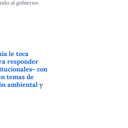
endo al gobierno.
ia le toca
ara responder
itucionales- con
 en temas de
ión ambiental y