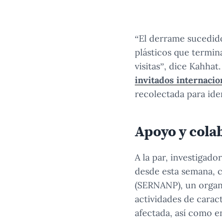
En la playa Cavero de Ventanilla nuestros investigado
“El derrame sucedid
plásticos que termin
visitas”, dice Kahha
invitados internacio
recolectada para ide
Apoyo y cola
A la par, investigad
desde esta semana, c
(SERNANP), un organi
actividades de carac
afectada, así como en