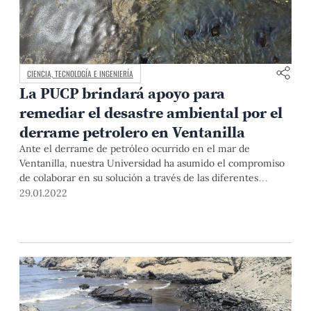
CIENCIA, TECNOLOGÍA E INGENIERÍA
La PUCP brindará apoyo para
remediar el desastre ambiental por el
derrame petrolero en Ventanilla
Ante el derrame de petróleo ocurrido en el mar de
Ventanilla, nuestra Universidad ha asumido el compromiso
de colaborar en su solución a través de las diferentes
habilidades de sus especialistas. Para ello, se ha conformado
29.01.2022
un Grupo de trabajo que apoyará al organismo del
Ministerio del Ambiente SERNANP en lo que necesite.
Asimismo, investigadores del grupo Pelcan han visitado las
zonas del desastre y aquí nos dan sus impresiones.