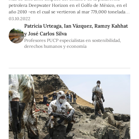
petrolera Deepwater Horizon en el Golfo de México, en el
año 2010 -en el cual se vertieron al mar 779,000 toneladas
de petróleo crudo-, es posible encontrar rastros de
03.10.2022
contaminación por petróleo en el océano. Un estudio
Patricia Urteaga, Ian Vázquez, Ramzy Kahhat
realizado por Overton, Adhikari, Radović y Passow (2022)1
y José Carlos Silva
Profesores PUCP especialistas en sostenibilidad,
derechos humanos y economía