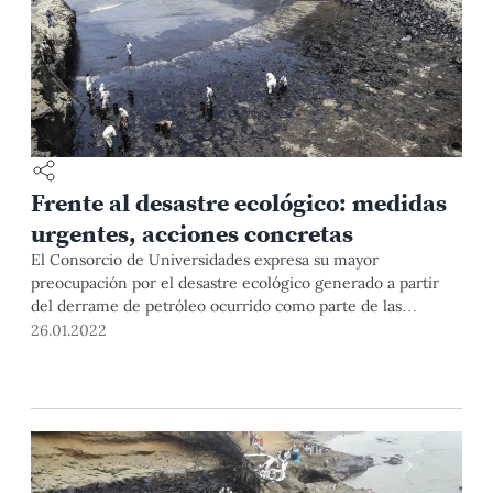
Frente al desastre ecológico: medidas
urgentes, acciones concretas
El Consorcio de Universidades expresa su mayor
preocupación por el desastre ecológico generado a partir
del derrame de petróleo ocurrido como parte de las
operaciones que la empresa REPSOL realiza en la refinería
26.01.2022
“La Pampilla”. El derrame ha afectado gravemente parte de
nuestro litoral y tendrá consecuencias de mediano y largo
plazo en el ecosistema