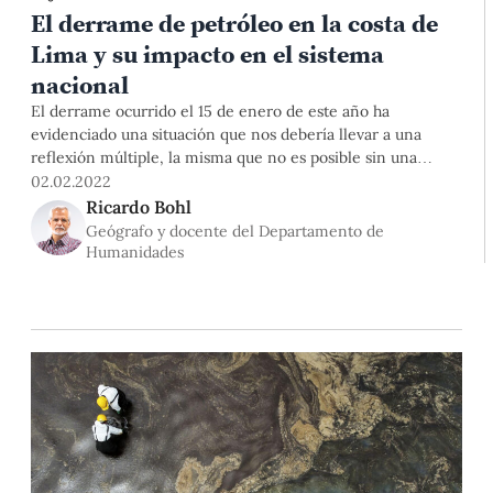
El derrame de petróleo en la costa de
Lima y su impacto en el sistema
nacional
El derrame ocurrido el 15 de enero de este año ha
evidenciado una situación que nos debería llevar a una
reflexión múltiple, la misma que no es posible sin una
mirada sistémica. Aplicando al territorio la Teoría general
02.02.2022
de sistemas (TGS), propuesta en los años 50 por Ludwig von
Ricardo Bohl
Bertalanffy, se compone de otros subsistemas,
Geógrafo y docente del Departamento de
Humanidades