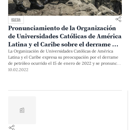
IGLESIA
Pronunciamiento de la Organización
de Universidades Católicas de América
Latina y el Caribe sobre el derrame de
petróleo
La Organización de Universidades Católicas de América
Latina y el Caribe expresa su preocupación por el derrame
de petróleo ocurrido el 15 de enero de 2022 y se pronuncia
en los siguientes términos a la luz de la Carta Encíclica
10.02.2022
Laudato Si’: En el mes de enero del presente año se ha
producido uno de
📰