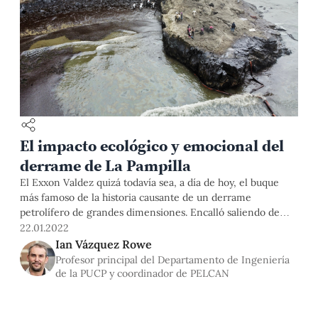
El impacto ecológico y emocional del
derrame de La Pampilla
El Exxon Valdez quizá todavía sea, a día de hoy, el buque
más famoso de la historia causante de un derrame
petrolífero de grandes dimensiones. Encalló saliendo de
Alaska rumbo a California en marzo de 1989, derramando
22.01.2022
más de 35,000 toneladas de hidrocarburos tras una serie de
Ian Vázquez Rowe
errores humanos en cadena. Sus efectos incluyen la
Profesor principal del Departamento de Ingeniería
de la PUCP y coordinador de PELCAN