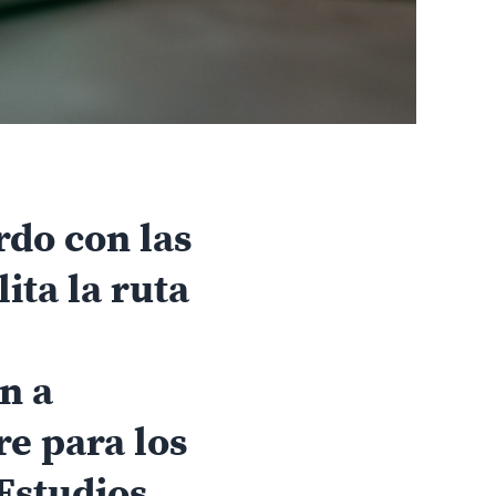
rdo con las
ita la ruta
n a
re para los
 Estudios