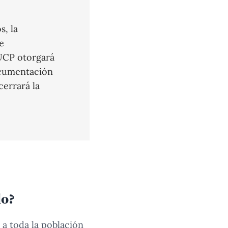
s, la
e
PUCP otorgará
documentación
cerrará la
do?
a toda la población