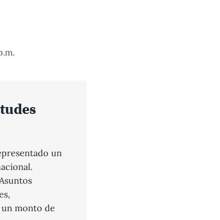
p.m.
itudes
epresentado un
acional.
 Asuntos
es,
r un monto de