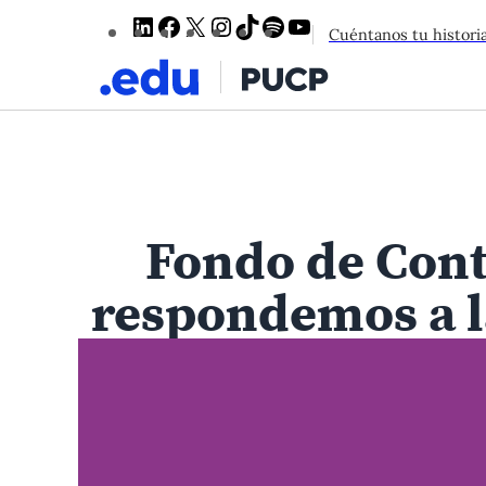
LinkedIn
Facebook
X
Instagram
TikTok
Spotify
YouTube
Cuéntanos tu histori
Fondo de Cont
respondemos a l