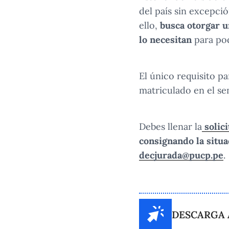
del país sin excepci
ello,
busca otorgar u
lo necesitan
para pod
El único requisito p
matriculado en el s
Debes
llenar
la
solici
consignando la situa
decjurada@pucp.pe
.
DESCARGA AQ