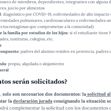
número de miembros, dependientes, integrantes con alguna 
es, juicio por alimentos
d
: diagnóstico por COVID-19, enfermedades de alto impacto
fermedades pulmonares, cardiovasculares o enfermedades on
ectocontagiosas que comprometan a la comunidad)
 la familia por estudios de los hijos
: si el estudiante tien
des, institutos, colegios, etc.
s
esupuesto
: padres del alumno residen en provincia, padres
nda
: propia, alquilada o alojamiento
neral
os serán solicitados?
o,
solo son necesarios dos documentos: la
solicitud a
tar la
declaración jurada
consignando la situación s
odrá complementar la solicitud con los documentos qu