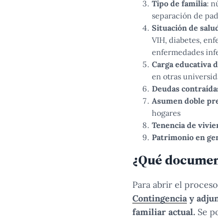
Tipo de familia
: 
separación de padr
Situación de salu
VIH, diabetes, en
enfermedades inf
Carga educativa de
en otras universida
Deudas contraída
Asumen doble pr
hogares
Tenencia de vivie
Patrimonio en ge
¿Qué document
Para abrir el proces
Contingencia
y adjun
familiar actual.
Se p